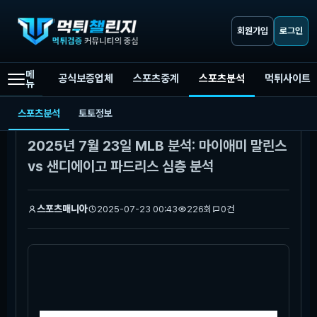
회원가입
로그인
메
공식보증업체
스포츠중계
스포츠분석
먹튀사이트
뉴
먹튀챌린지
스포츠분석
2025년 7월 23일 MLB 분석: 마이애미 말린스 vs 샌디에이고 파드리스 심층 분석
스포츠분석
토토정보
본문
2025년 7월 23일 MLB 분석: 마이애미 말린스
vs 샌디에이고 파드리스 심층 분석
스포츠매니아
2025-07-23 00:43
226회
0건