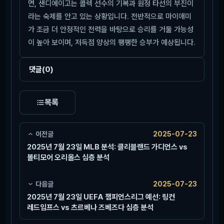
면, 샌디에이고는 콜렉 선수의 기복과 원정 타선의 부진이
라는 숙제를 안고 있는 상황입니다. 전반적으로 마이애미
가 조금 더 안정적인 전력을 바탕으로 승리를 거둘 가능성
이 높아 보이며, 저득점 양상의 팽팽한 승부가 예상됩니다.
댓글
(0)
목록
이전글
2025-07-23
2025년 7월 23일 MLB 분석: 클리블랜드 가디언스 vs
볼티모어 오리올스 심층 분석
다음글
2025-07-23
2025년 7월 23일 UEFA 챔피언스리그 예선: 링컨
레드임프스 vs 츠르베나 즈베즈다 심층 분석