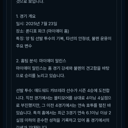
것으로 보입니다.
1. 경기 개요
일시: 2025년 7월 23일
장소: 론디포 파크 (마이애미 홈)
특징: 양 팀 선발 투수의 기복, 타선의 안정성, 불펜 운용이
주요 변수
2. 홈팀 분석: 마이애미 말린스
마이애미 말린스는 홈 경기 강세와 불펜의 견고함을 바탕
으로 승리를 노리고 있습니다.
선발 투수: 애드워드 카브레라 선수가 시즌 4승에 도전합
니다. 직전 경기에서는 볼티모어를 상대로 4이닝 4실점으
로 부진했지만, 그 이전 4경기에서는 연속 호투를 펼친 바
있습니다. 특히 홈에서는 최근 3경기 연속 6.1이닝 이상 2
실점 이하의 준수한 성적을 기록하고 있어 홈 경기에서의
강세가 기대됩니다.