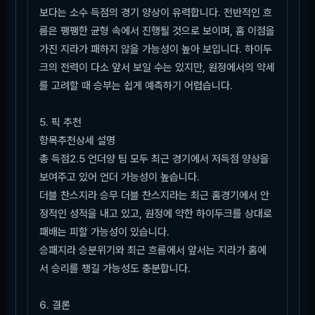
보다는 소수 득점의 경기 양상이 유력합니다. 전반적인 흐
름은 팽팽한 균형 속에서 진행될 것으로 보이며, 홈 이점을
가진 지라가 패하지 않을 가능성이 높아 보입니다. 하이두
크의 전력이 다소 앞서 보일 수는 있지만, 원정에서의 약세
를 고려할 때 승부는 쉽게 예측하기 어렵습니다.
5. 픽 추천
항목
추천
상세 설명
총 득점
2.5 언더
양 팀 모두 최근 경기에서 저득점 양상을
보여주고 있어 언더 가능성이 높습니다.
더블 찬스
지라 승무 더블 찬스
지라는 최근 홈경기에서 안
정적인 성적을 내고 있고, 원정에 약한 하이두크를 상대로
패배는 피할 가능성이 있습니다.
승패
지라 승
분위기와 최근 흐름에서 앞서는 지라가 홈에
서 승리를 챙길 가능성도 충분합니다.
6. 결론