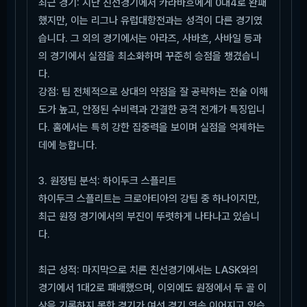
최근 경기: 지난 친선경기에서 카라바흐에게 0대4로 완패
했지만, 이는 리그나 유럽대항전과는 성격이 다른 경기였
습니다. 그 외의 경기에서는 아라즈, 사바흐, 사바일 등과
의 경기에서 실점을 최소화하며 꾸준히 승점을 챙겼습니
다.
강점: 팀 전체적으로 상대의 약점을 잘 공략하는 전술 이해
도가 높고, 안정된 수비력과 간결한 공격 전개가 특징입니
다. 홈에서는 특히 강한 집중력을 보이며 실점을 억제하는
데에 능합니다.
3. 원정팀 분석: 하이두크 스플리트
하이두크 스플리트는 크로아티아의 강팀 중 하나이지만,
최근 원정 경기에서의 부진이 뚜렷하게 나타나고 있습니
다.
최근 성적: 마지막으로 치른 친선경기에서는 LASK와의
경기에서 1대2로 패배했으며, 이외에도 원정에서 두 골 이
상을 기록하지 못한 경기가 여섯 경기 연속 이어지고 있습