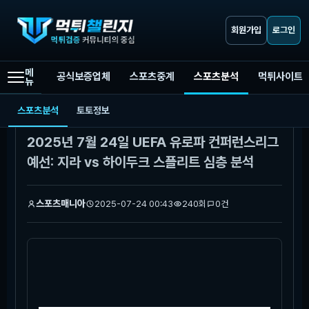
회원가입
로그인
메
공식보증업체
스포츠중계
스포츠분석
먹튀사이트
뉴
먹튀챌린지
스포츠분석
2025년 7월 24일 UEFA 유로파 컨퍼런스리그 예선: 지라 vs 하이두크 스플리트 심층 분석
스포츠분석
토토정보
본문
2025년 7월 24일 UEFA 유로파 컨퍼런스리그
예선: 지라 vs 하이두크 스플리트 심층 분석
스포츠매니아
2025-07-24 00:43
240회
0건