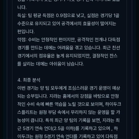
니다.
득실: 팀 평균 득점은 0.9점으로 낮고, 실점은 경기당 1골
수준으로 유지되고 있어 공격에서의 효율성이 떨어지는
편입니다.
약점: 수비는 안정적인 편이지만, 공격적인 전개나 다득점
경기를 만드는 데에는 어려움을 겪고 있습니다. 최근 친선
경기에서의 점유율은 높게 유지되었지만, 결정적인 찬스
를 살리는 데에는 아쉬움이 남습니다.
4. 최종 분석
이번 경기는 양 팀 모두에게 조심스러운 경기 운영이 예상
되는 승부입니다. 지라는 홈에서의 강점을 바탕으로 안정
적인 수비 속에 빠른 역습을 노릴 것으로 보이며, 하이두크
스플리트는 원정 부담 속에서 무리하지 않는 운영을 할 가
능성이 큽니다. 특히 최근 양 팀의 기록을 보면, 지라는 최
근 5경기 연속 언더(2.5골 이하)를 기록하고 있으며 , 하
이두크는 원정 5경기 연속 언더를 기록하고 있어 다득점