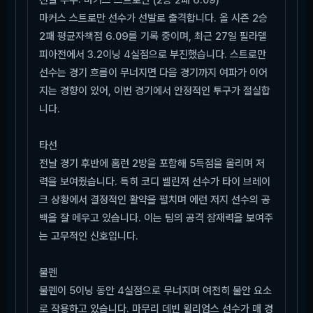
선발 투수: 마커스 스트로만 (2승 2패 6.09)
마커스 스트로만 선수가 선발로 출격합니다. 올 시즌 2승
2패 평균자책점 6.09를 기록 중이며, 최근 27일 필라델
피아전에서 3.2이닝 4실점으로 부진했습니다. 스트로만
선수는 경기 흐름이 무너지면 다음 경기까지 여파가 이어
지는 경향이 있어, 이번 경기에서 안정적인 투구가 절실합
니다.
타선
전날 경기 후반에 홈런 2방을 포함해 5득점을 올리며 저
력을 보여줬습니다. 특히 코디 벨린저 선수가 타이 브레이
크 상황에서 결정적인 활약을 펼치며 에런 저지 선수의 공
백을 잘 메우고 있습니다. 이는 팀의 공격 잠재력을 보여주
는 고무적인 신호입니다.
불펜
불펜이 5이닝 동안 4실점으로 무너지며 여전히 불안 요소
로 작용하고 있습니다. 마무리 데빈 윌리엄스 선수가 매 경