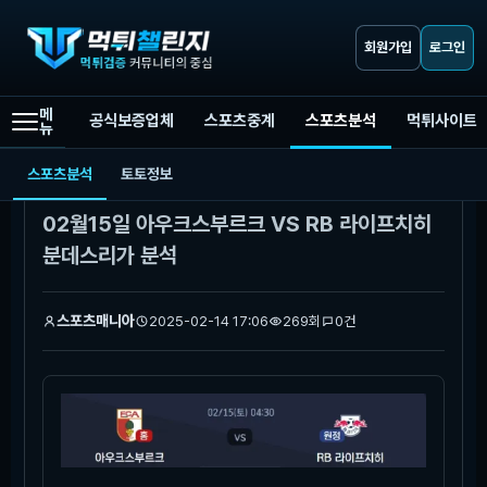
회원가입
로그인
메
공식보증업체
스포츠중계
스포츠분석
먹튀사이트
뉴
먹튀챌린지
스포츠분석
02월15일 아우크스부르크 VS RB 라이프치히 분데스리가 분석
스포츠분석
토토정보
본문
02월15일 아우크스부르크 VS RB 라이프치히
분데스리가 분석
스포츠매니아
2025-02-14 17:06
269회
0건