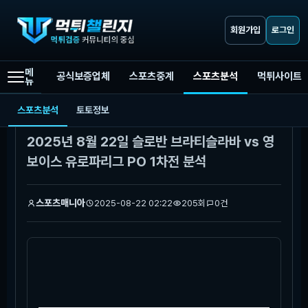
회원가입
로그인
메
공식보증업체
스포츠중계
스포츠분석
먹튀사이트
뉴
먹튀챌린지
스포츠분석
2025년 8월 22일 슬로반 브라티슬라바 vs 영 보이스 유로파리그 PO 1차전 분석
스포츠분석
토토정보
본문
2025년 8월 22일 슬로반 브라티슬라바 vs 영
보이스 유로파리그 PO 1차전 분석
스포츠매니아
2025-08-22 02:22
205회
0건