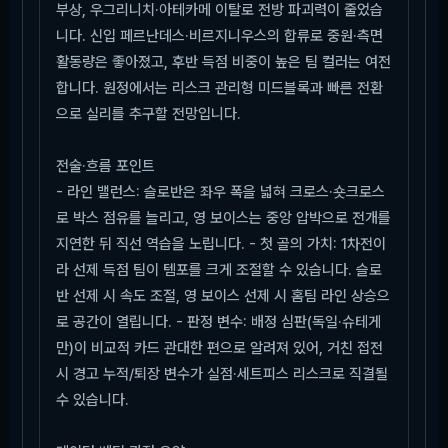
부상, 우그리니치·아테카메 이탈로 전방 파괴력이 줄었습
니다. 신입 페르난데스·비르지니우스의 합류로 중원·측면
활동량은 좋아졌고, 후반 득점 비중이 높은 팀 컬러는 여전
합니다. 원정에서는 리스크 관리형 미드블록과 빠른 전환
으로 실리를 추구할 전망입니다.
전술·흐름 포인트
- 라인 밸런스: 슬로반은 좌우 폭을 넓혀 크로스·숏크로스
로 박스 점유를 늘리고, 영 보이스는 중앙 압박으로 전개를
지연한 뒤 직선 역습을 노립니다. - 첫 골의 가치: 1차전이
라 선제 득점 팀이 템포를 크게 조절할 수 있습니다. 슬로
반 선제 시 속도 조절, 영 보이스 선제 시 홈팀 라인 상승으
로 공간이 열립니다. - 판정 변수: 배정 심판(독일·슈테게
만)이 비교적 카드 관대한 편으로 알려져 있어, 거친 접전
시 경고 누적/퇴장 변수가 실점·세트피스 리스크로 직결될
수 있습니다.