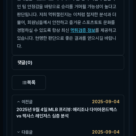
인 팀 안정감을 바탕으로 승리를 거머쥘 가능성이 높다고
판단됩니다. 저희 먹튀챌린지는 이처럼 철저한 분석과 더
불어, 회원님들께서 안전하고 즐거운 스포츠토토 문화를
경험하실 수 있도록 항상 최신
먹튀검증 정보
를 제공하고
있습니다. 현명한 판단으로 좋은 결과를 얻으시길 바랍니
다.
댓글
(0)
목록
이전글
2025-09-04
2025년 9월 4일 MLB 프리뷰: 애리조나 다이아몬드백스
vs 텍사스 레인저스 심층 분석
다음글
2025-09-04