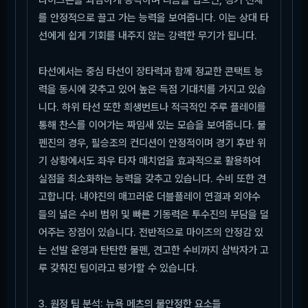
라이크존을 과감하게 공략하며 리듬을 잡으면, 경기 전체
를 안정적으로 끌고 가는 능력을 보여줍니다. 이는 상대 타
선에게 쉽게 기회를 내주지 않는 강력한 무기가 됩니다.
타선에서는 중심 타선이 장타력과 함께 정교한 콘택트 능
력을 동시에 갖추고 있어 높은 득점 기대치를 가지고 있습
니다. 하위 타선 또한 희생번트나 적극적인 주루 플레이를
통해 찬스를 이어가는 짜임새 있는 모습을 보여줍니다. 불
펜진의 경우, 필승조의 컨디션이 안정적이며 경기 후반 위
기 상황에서도 좌우 타자 매치업을 효과적으로 활용하여
실점을 최소화하는 능력을 갖추고 있습니다. 수비 또한 견
고합니다. 내야진의 매끄러운 더블플레이 연결과 외야수
들의 넓은 수비 범위 및 빠른 기동력은 투수진의 부담을 덜
어주는 장점이 있습니다. 전반적으로 마이즈의 안정감 있
는 선발 운영과 탄탄한 불펜, 견고한 수비까지 삼박자가 고
루 갖춰진 팀이라고 평가할 수 있습니다.
3. 원정 팀 분석: 뉴욕 메츠의 불안정한 요소들