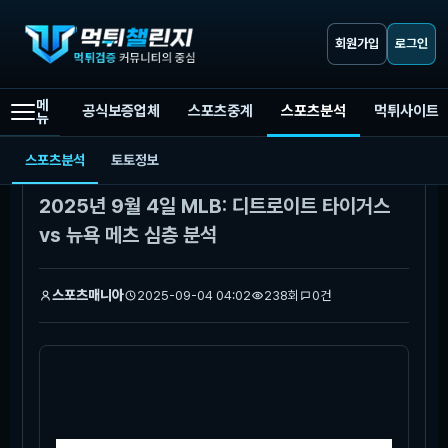
회원가입
로그인
메
공식보증업체
스포츠중계
스포츠분석
먹튀사이트
뉴
먹튀챌린지
스포츠분석
2025년 9월 4일 MLB: 디트로이트 타이거스 vs 뉴욕 메츠 심층 분석
스포츠분석
토토정보
본문
2025년 9월 4일 MLB: 디트로이트 타이거스
vs 뉴욕 메츠 심층 분석
스포츠매니아
2025-09-04 04:02
238회
0건