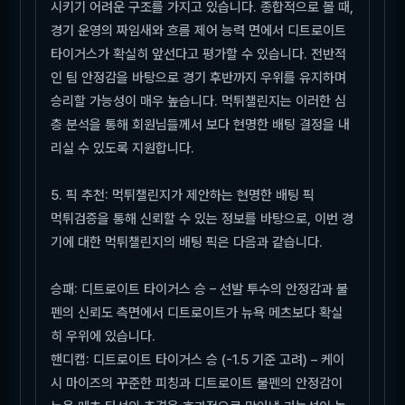
시키기 어려운 구조를 가지고 있습니다. 종합적으로 볼 때,
경기 운영의 짜임새와 흐름 제어 능력 면에서 디트로이트
타이거스가 확실히 앞선다고 평가할 수 있습니다. 전반적
인 팀 안정감을 바탕으로 경기 후반까지 우위를 유지하며
승리할 가능성이 매우 높습니다. 먹튀챌린지는 이러한 심
층 분석을 통해 회원님들께서 보다 현명한 배팅 결정을 내
리실 수 있도록 지원합니다.
5. 픽 추천: 먹튀챌린지가 제안하는 현명한 배팅 픽
먹튀검증을 통해 신뢰할 수 있는 정보를 바탕으로, 이번 경
기에 대한 먹튀챌린지의 배팅 픽은 다음과 같습니다.
승패: 디트로이트 타이거스 승 – 선발 투수의 안정감과 불
펜의 신뢰도 측면에서 디트로이트가 뉴욕 메츠보다 확실
히 우위에 있습니다.
핸디캡: 디트로이트 타이거스 승 (-1.5 기준 고려) – 케이
시 마이즈의 꾸준한 피칭과 디트로이트 불펜의 안정감이