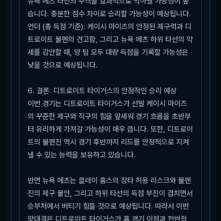
뉴욕 메츠 타선의 추격을 효과적으로 막아낼 가능성이 높
습니다. 충분한 점수 차이로 승리할 가능성이 예상됩니다.
언더 (총 득점 기준): 케이시 마이즈의 안정된 제구력과 디
트로이트 불펜의 견고함, 그리고 뉴욕 메츠 하위 타선의 약
세를 감안할 때, 양 팀 모두 대량 득점을 기록할 가능성은
낮을 것으로 예상됩니다.
6. 결론: 디트로이트 타이거스의 안정적인 승리 예상
이번 경기는 디트로이트 타이거스가 선발 케이시 마이즈
의 꾸준한 제구와 직구의 힘을 앞세워 경기 흐름을 초반부
터 유리하게 가져갈 가능성이 매우 큽니다. 또한, 디트로이
트의 불펜진 역시 경기 후반까지 리드를 안정적으로 지켜
낼 수 있는 능력을 보유하고 있습니다.
반면 뉴욕 메츠는 클레이 홈스의 장타 허용 리스크와 불펜
진의 제구 불안, 그리고 하위 타선의 득점 부진이 겹치면서
승부처에서 버티기 힘들 것으로 예상됩니다. 따라서 이번
맞대결은 디트로이트 타이거스가 홈 경기 이점과 전반적