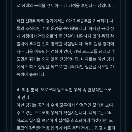
로 상대의 공격을 견제하는 데 강점을 보인다는 점입니다.
직전 알제리와의 경기에서는 0대0 무승부를 기록하며 나
름의 조직적인 수비 운영을 증명했습니다. 하지만 공격 전
개 과정에서 전방으로의 볼 연결이 원활하지 않아 득점 창
출력이 부족한 것이 명확한 약점입니다. 특히 원정 경기에
서는 더욱 위축되는 경향이 있어, 강팀 모로코를 상대로 주
도권을 쥐기는 쉽지 않을 전망입니다. 니제르는 이번 경기
에서도 최소 실점을 목표로 한 수비적인 접근을 시도할 가
능성이 높습니다.
4. 최종 분석: 모로코의 압도적인 우세 속 안정적인 스코
어 관리
이번 경기는 공격과 수비 모두에서 안정적인 모습을 보여
주고 있는 모로코의 우세가 확실시됩니다. 니제르는 수비
적으로 밀집을 형성하며 실점을 최소화하려 하겠지만, 모
로코의 강력한 전방 압박과 빠른 측면 전개, 그리고 세트피