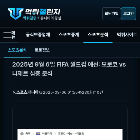
회원가입
로그인
메
공식보증업체
스포츠중계
스포츠분석
먹튀사이트
뉴
먹튀챌린지
스포츠분석
2025년 9월 6일 FIFA 월드컵 예선: 모로코 vs 니제르 심층 분석
스포츠분석
토토정보
본문
2025년 9월 6일 FIFA 월드컵 예선: 모로코 vs
니제르 심층 분석
스포츠매니아
2025-09-06 01:55
230회
0건