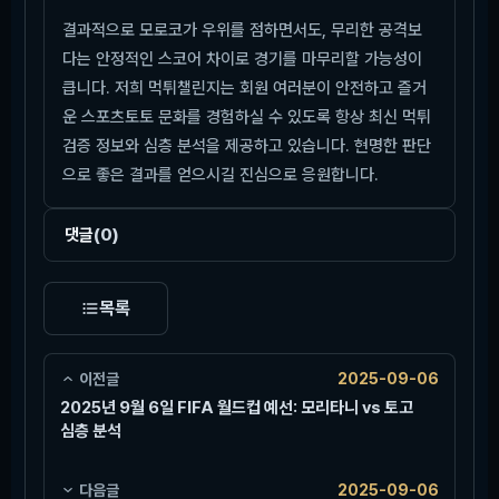
결과적으로 모로코가 우위를 점하면서도, 무리한 공격보
다는 안정적인 스코어 차이로 경기를 마무리할 가능성이
큽니다. 저희 먹튀챌린지는 회원 여러분이 안전하고 즐거
운 스포츠토토 문화를 경험하실 수 있도록 항상 최신 먹튀
검증 정보와 심층 분석을 제공하고 있습니다. 현명한 판단
으로 좋은 결과를 얻으시길 진심으로 응원합니다.
댓글
(0)
목록
이전글
2025-09-06
2025년 9월 6일 FIFA 월드컵 예선: 모리타니 vs 토고
심층 분석
다음글
2025-09-06