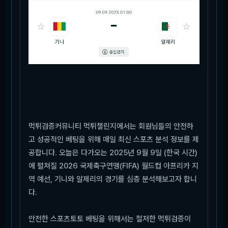
먹튀검증커뮤니티 먹튀챌린지에서는 회원님들의 안전하
고 성공적인 베팅을 위해 매일 최신 스포츠 분석 정보를 제
공합니다. 오늘은 다가오는 2025년 9월 9일 (한국 시간)
에 펼쳐질 2026 국제축구연맹(FIFA) 월드컵 아프리카 지
역 예선, 기니와 알제리의 경기를 심층 분석해보고자 합니
다.
안전한 스포츠토토 베팅을 위해서는 철저한 먹튀검증이