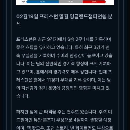
02월19일 프레스턴 밀월 잉글랜드챔피언쉽 분
석
프레스턴은 최근 9경기에서 6승 2무 1패를 기록하며
좋은 흐름을 유지하고 있습니다. 특히 최근 3경기 연
속 무실점을 기록하며 수비의 안정감이 돋보이고 있습
니다. 이는 팀의 전반적인 경기력 향상에 크게 기여하
고 있으며, 홈에서의 경기력도 매우 강합니다. 현재 프
레스턴은 홈에서 11경기 무패를 기록 중이며, 이는 팀
의 자신감과 경기 운영에 긍정적인 영향을 미치고 있
습니다.
하지만 팀에 큰 타격을 주는 변수도 있습니다. 주력 미
드필더인 듀안 홈즈가 부상으로 4월까지 결장할 예정
이며, 잭 왓모우, 조던 스토리, 벤 화이트먼도 부상으로