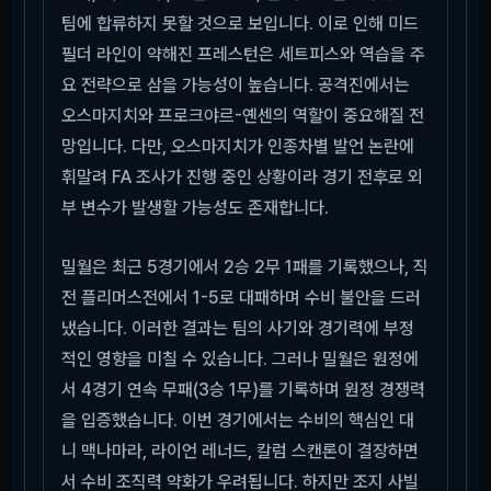
팀에 합류하지 못할 것으로 보입니다. 이로 인해 미드
필더 라인이 약해진 프레스턴은 세트피스와 역습을 주
요 전략으로 삼을 가능성이 높습니다. 공격진에서는
오스마지치와 프로크야르-옌센의 역할이 중요해질 전
망입니다. 다만, 오스마지치가 인종차별 발언 논란에
휘말려 FA 조사가 진행 중인 상황이라 경기 전후로 외
부 변수가 발생할 가능성도 존재합니다.
밀월은 최근 5경기에서 2승 2무 1패를 기록했으나, 직
전 플리머스전에서 1-5로 대패하며 수비 불안을 드러
냈습니다. 이러한 결과는 팀의 사기와 경기력에 부정
적인 영향을 미칠 수 있습니다. 그러나 밀월은 원정에
서 4경기 연속 무패(3승 1무)를 기록하며 원정 경쟁력
을 입증했습니다. 이번 경기에서는 수비의 핵심인 대
니 맥나마라, 라이언 레너드, 칼럼 스캔론이 결장하면
서 수비 조직력 약화가 우려됩니다. 하지만 조지 사빌