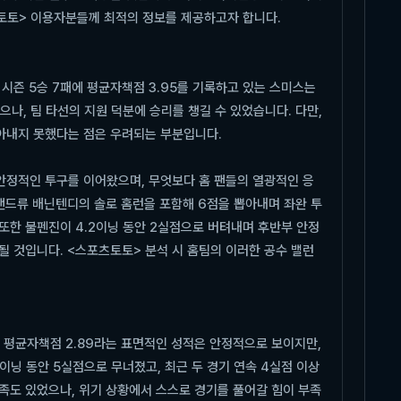
토토> 이용자분들께 최적의 정보를 제공하고자 합니다.
시즌 5승 7패에 평균자책점 3.95를 기록하고 있는 스미스는
나, 팀 타선의 지원 덕분에 승리를 챙길 수 있었습니다. 다만,
아내지 못했다는 점은 우려되는 부분입니다.
안정적인 투구를 이어왔으며, 무엇보다 홈 팬들의 열광적인 응
 앤드류 배닌텐디의 솔로 홈런을 포함해 6점을 뽑아내며 좌완 투
또한 불펜진이 4.2이닝 동안 2실점으로 버텨내며 후반부 안정
될 것입니다. <스포츠토토> 분석 시 홈팀의 이러한 공수 밸런
에 평균자책점 2.89라는 표면적인 성적은 안정적으로 보이지만,
이닝 동안 5실점으로 무너졌고, 최근 두 경기 연속 4실점 이상
족도 있었으나, 위기 상황에서 스스로 경기를 풀어갈 힘이 부족