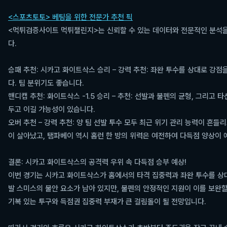
<스포츠토토> 베팅을 위한 전문가 추천 픽
<먹튀검증사이트 먹튀챌린지>는 신뢰할 수 있는 데이터와 전문적인 분석을
다.
승패 추천: 시카고 화이트삭스 승리 – 강력 추천: 좌완 투수를 상대로 강
다. 팀 분위기도 좋습니다.
핸디캡 추천: 화이트삭스 -1.5 승리 – 추천: 선발과 불펜의 균형, 그리
두고 이길 가능성이 있습니다.
오버 추천 – 강력 추천: 양 팀 선발 투수 모두 최근 위기 관리 능력이 흔
이 살아났고, 탬파베이 역시 홈런 한 방의 위력은 여전하여 다득점 양상이 
결론: 시카고 화이트삭스의 공격력 우위 속 다득점 승부 예상!
이번 경기는 시카고 화이트삭스가 홈에서의 타격 집중력과 좌완 투수를 상대
발 스미스의 불안 요소가 남아 있지만, 불펜의 안정적인 지원이 이를 보완
기복 있는 투구와 득점권 집중력 부재가 큰 걸림돌이 될 전망입니다.