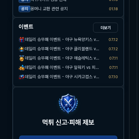
꽁머니 교환 관련 공지
01.18
공지
이벤트
더보기
데일리 승무패 이벤트 - 야구 뉴욕양키스 vs 워싱턴
07.12
데일리 승무패 이벤트 - 야구 클리블랜드 vs 마이애미
07.12
데일리 승무패 이벤트 - 야구 애슬레틱스 vs 시카고화이트삭스
07.11
데일리 승무패 이벤트 - 야구 밀워키 vs 피츠버그
07.11
데일리 승무패 이벤트 - 야구 시카고컵스 vs 신시내티
07.10
먹튀 신고·피해 제보