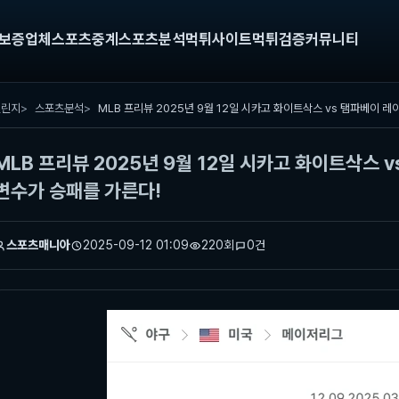
보증업체
스포츠중계
스포츠분석
먹튀사이트
먹튀검증
커뮤니티
챌린지
스포츠분석
MLB 프리뷰 2025년 9월 12일 시카고 화이트삭스 
변수가 승패를 가른다!
스포츠매니아
2025-09-12 01:09
220회
0건