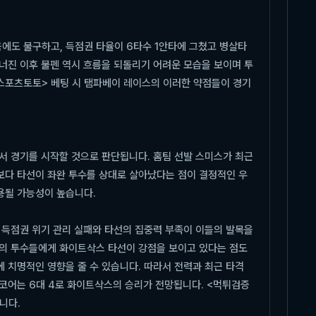
음에도 불구하고, 득점권 타율이 6타수 1안타에 그쳤고 병살타
무너진 이후 불펜 역시 흐름을 되돌리기 어려운 모습을 보이며 투
스포츠토토> 베팅 시 탬파베이 레이스의 이러한 약점들이 경기
서 경기를 시작할 것으로 판단됩니다. 홈팀 선발 스미스가 최근
보다 타선이 좌완 투수를 상대로 살아났다는 점이 결정적인 우
용될 가능성이 높습니다.
 득점권 위기 관리 실패와 타선의 집중력 부족이 이들의 발목을
형의 투수들에게 화이트삭스 타선이 강점을 보이고 있다는 점도
 치명적인 영향을 줄 수 있습니다. 따라서 전력과 최근 타격
코어는 6대 4로 화이트삭스의 승리가 전망됩니다. <먹튀검증
니다.