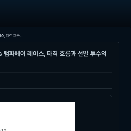
MLB 프리뷰 2025년 9월 12일 시카고 화이트삭스 vs 탬파베이 레이스, 타격 흐름과 선발 투수의 변수가 승패를 가른다!
vs 탬파베이 레이스, 타격 흐름과 선발 투수의