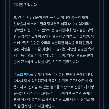
기여할 것입니다.
6. 결론: 먹튀검증과 함께 즐기는 아시아 축구의 재미
알와슬과 에스테그랄의 맞대결은 화력 대 수비력이라는
명확한 대결 구도가 돋보이는 경기입니다. 알와슬은 강력
한 공격력을 앞세워 홈에서 반드시 승리를 노리겠지만, 에
스테그랄은 단단한 수비와 효율적인 역습을 통해 만만치
않은 저항을 보여줄 것입니다. 경기는 치열한 공방전 속에
서 다득점으로 이어질 가능성이 크며, 최종적으로는 알와
슬이 근소하게 승리를 챙길 것으로 전망됩니다.
스포츠 베팅
은 언제나 예측 불가능한 변수가 존재합니다.
따라서 항상 먹튀검증이 완료된 안전한 토토사이트를 이
용하시고, 신뢰할 수 있는 정보를 바탕으로 신중하게 베팅
결정을 내리시기를 권해드립니다. 이러한 분석과 준비를
통해 아시아 축구의 뜨거운 열정과 스릴 넘치는 경기를 더
욱 즐겁게 만끽하시길 바랍니다.