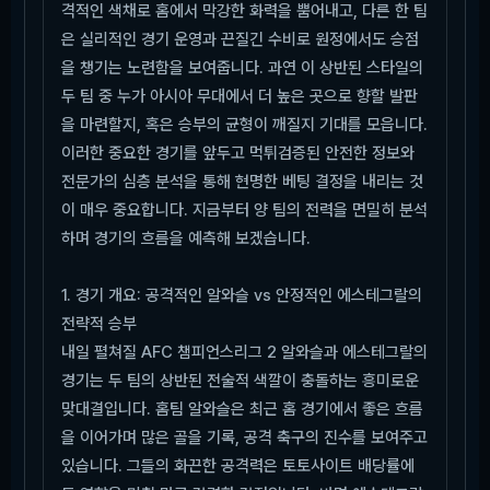
격적인 색채로 홈에서 막강한 화력을 뿜어내고, 다른 한 팀
은 실리적인 경기 운영과 끈질긴 수비로 원정에서도 승점
을 챙기는 노련함을 보여줍니다. 과연 이 상반된 스타일의
두 팀 중 누가 아시아 무대에서 더 높은 곳으로 향할 발판
을 마련할지, 혹은 승부의 균형이 깨질지 기대를 모읍니다.
이러한 중요한 경기를 앞두고 먹튀검증된 안전한 정보와
전문가의 심층 분석을 통해 현명한 베팅 결정을 내리는 것
이 매우 중요합니다. 지금부터 양 팀의 전력을 면밀히 분석
하며 경기의 흐름을 예측해 보겠습니다.
1. 경기 개요: 공격적인 알와슬 vs 안정적인 에스테그랄의
전략적 승부
내일 펼쳐질 AFC 챔피언스리그 2 알와슬과 에스테그랄의
경기는 두 팀의 상반된 전술적 색깔이 충돌하는 흥미로운
맞대결입니다. 홈팀 알와슬은 최근 홈 경기에서 좋은 흐름
을 이어가며 많은 골을 기록, 공격 축구의 진수를 보여주고
있습니다. 그들의 화끈한 공격력은 토토사이트 배당률에