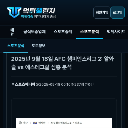
회원가입
로그인
메
공식보증업체
스포츠중계
스포츠분석
먹튀사이트
뉴
먹튀챌린지
스포츠분석
2025년 9월 18일 AFC 챔피언스리그 2: 알와슬 vs 에스테그랄 심층 분석
스포츠분석
토토정보
본문
2025년 9월 18일 AFC 챔피언스리그 2: 알와
슬 vs 에스테그랄 심층 분석
스포츠매니아
2025-09-18 00:10
237회
0건