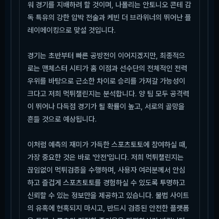
워 경기를 지배하려 할 것이며, 나폴리는 안토니오 콘테 감
독 특유의 강한 압박 전술과 케빈 더 브라위너의 뛰어난 플
레이메이킹으로 맞설 것입니다.
경기는 초반부터 빠른 공방전이 이어지겠지만, 최종적으
로는 맨체스터 시티가 홈 이점과 선수단의 전체적인 전력
우위를 바탕으로 근소한 차이로 승리를 가져갈 가능성이
크다고 저희 먹튀챌린지는 분석합니다. 양 팀 모두 공격력
이 뛰어나 다득점 경기가 될 확률이 높고, 서로의 골망을
흔들 것으로 예상됩니다.
이처럼 예측의 재미가 가득한 스포츠토토에 참여하실 때,
가장 중요한 것은 바로 '안전'입니다. 저희 먹튀챌린지는
끊임없이 먹튀검증을 수행하며, 사용자 여러분께서 안심
하고 즐겁게 스포츠토토를 경험하실 수 있도록 투명하고
신뢰할 수 있는 정보만을 제공하고 있습니다. 불법 사이트
의 유혹에 현혹되지 마시고, 반드시 검증된 안전한 플랫폼