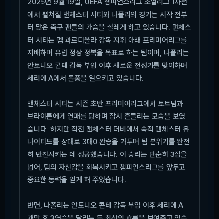
2025년 9월 19일, UEFA 챔피언스리그 조별리그 1차전
에서 펼쳐질 맨체스터 시티와 나폴리의 경기는 시작 전부
터 많은 축구 팬들의 가슴을 설레게 하고 있습니다. 맨체스
터 시티는 펩 과르디올라 감독 지휘 아래 프리미어리그를
지배하며 유럽 정상 정복을 목표로 하는 팀이며, 나폴리는
안토니오 콘테 감독 부임 이후 새로운 전성기를 맞이하며
세리에 A에서 돌풍을 일으키고 있습니다.
맨체스터 시티는 시즌 초반 프리미어리그에서 토트넘과
브라이튼에게 연패를 당하며 잠시 흔들리는 모습을 보였
습니다. 하지만 직전 맨체스터 더비에서 숙적 맨체스터 유
나이티드를 상대로 3대0 완승을 거두며 팀 분위기를 완전
히 반전시키는 데 성공했습니다. 이 승리는 단순히 3점을
넘어, 팀의 자신감을 회복시키고 챔피언스리그를 앞두고
중요한 동력을 얻게 해 주었습니다.
반면, 나폴리는 안토니오 콘테 감독 부임 이후 세리에 A
개막 후 3연승을 달리는 등 최상의 흐름을 보여주고 있습