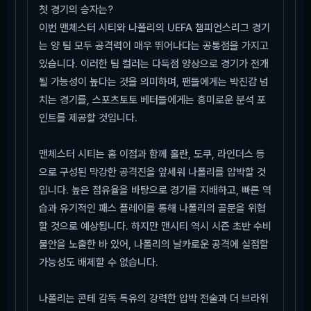
첫 경기의 승자는?
이번 맨체스터 시티와 나폴리의 UEFA 챔피언스리그 경기
는 양 팀 모두 공격력이 매우 뛰어나다는 공통점을 가지고
있습니다. 이러한 팀 컬러는 다득점 양상으로 경기가 전개
될 가능성이 높다는 것을 의미하며, 팬들에게는 박진감 넘
치는 경기를, 스포츠토토 베터들에게는 흥미로운 분석 포
인트를 제공할 것입니다.
맨체스터 시티는 홈 이점과 함께 홀란, 도쿠, 라인더스 등
으로 구성된 막강한 공격진을 앞세워 나폴리를 압박할 것
입니다. 높은 점유율을 바탕으로 경기를 지배하고, 빠른 역
습과 유기적인 패스 플레이를 통해 나폴리의 골문을 위협
할 것으로 예상됩니다. 하지만 맨시티 역시 시즌 초반 수비
불안을 노출한 바 있어, 나폴리의 날카로운 공격에 실점할
가능성도 배제할 수 없습니다.
나폴리는 콘테 감독 특유의 강력한 압박 전술과 더 브라위