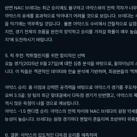
반면 NAC 브레다는 최근 승리에도 불구하고 아약스와의 전력 격차가 너무
아약스의 공세를 효과적으로 막아내기 어려울 것으로 보입니다. 브레다는 
을 막기에는 역부족일 것입니다 . 물론 아약스도 수비에서 간헐적으로 실점
지만, 경기 전체의 흐름을 완전히 장악하고 승리를 가져갈 확률이 매우 높
지'에 도전하시기 바랍니다.
5. 픽 추천: 먹튀챌린지를 위한 합리적인 선택
오늘 경기(2025년 9월 27일)에 대한 심층 분석을 바탕으로, 왈라이님
니다. 이 픽들은 객관적인 데이터와 전술 분석에 기반하며, 회원분들의 '먹
아약스 승리: 홈 이점과 강력한 공격력을 바탕으로 아약스가 경기를 주도하
오버 3.5골: 양 팀의 최근 맞대결에서 다득점 경기가 빈번했고, 아약스의
역시 많은 득점이 나올 것으로 예상됩니다.
아약스 -1.5 핸디캡 승리: 아약스의 전력 차이와 NAC 브레다의 원정 약세
능성이 높습니다. 브레다는 원정 경기마다 멘탈이 흔들리며 초반부터 위축될
6. 결론: 아약스의 압도적인 다득점 승리를 예측하며