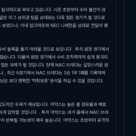
 필사적으로 싸우고 있습니다. 시즌 초반부터 수비 불안이 끊
같은 리그 상위권 팀을 상대로는 더욱 힘든 경기가 될 것으로
 보였으나, 이내 알크마르와 NEC 니메헌을 상대로 연달아 패
비 블록을 뚫기 어려울 것으로 보입니다 . 특히 원정 경기에서
렵습니다. 더불어 원정 경기에서 수비 조직력마저 쉽게 붕괴되
힘든 과제가 될 것입니다. 현재 NAC 브레다는 실망스러운 원
 , 최근 5경기에서 NAC 브레다는 3승 1무 1패를 기록하며
님은 보다 명확한 '먹튀보증' 분석을 하실 수 있을 것입니다.
 압도적인 우세가 예상됩니다. 아약스는 높은 볼 점유율과 베호
하게 압박할 것입니다 . 특히 아약스는 과거 홈에서 NAC 브레
상이 반복될 가능성이 매우 높습니다. 아약스는 초반부터 공격적