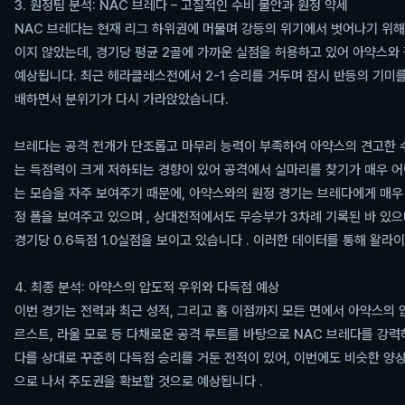
3. 원정팀 분석: NAC 브레다 – 고질적인 수비 불안과 원정 약세
NAC 브레다는 현재 리그 하위권에 머물며 강등의 위기에서 벗어나기 위해
이지 않았는데, 경기당 평균 2골에 가까운 실점을 허용하고 있어 아약스와 
예상됩니다. 최근 헤라클레스전에서 2-1 승리를 거두며 잠시 반등의 기미를
배하면서 분위기가 다시 가라앉았습니다.
브레다는 공격 전개가 단조롭고 마무리 능력이 부족하여 아약스의 견고한 수
는 득점력이 크게 저하되는 경향이 있어 공격에서 실마리를 찾기가 매우 어
는 모습을 자주 보여주기 때문에, 아약스와의 원정 경기는 브레다에게 매우 
정 폼을 보여주고 있으며 , 상대전적에서도 무승부가 3차례 기록된 바 있으나
경기당 0.6득점 1.0실점을 보이고 있습니다 . 이러한 데이터를 통해 왈라이
4. 최종 분석: 아약스의 압도적 우위와 다득점 예상
이번 경기는 전력과 최근 성적, 그리고 홈 이점까지 모든 면에서 아약스의
르스트, 라울 모로 등 다채로운 공격 루트를 바탕으로 NAC 브레다를 강력
다를 상대로 꾸준히 다득점 승리를 거둔 전적이 있어, 이번에도 비슷한 양
으로 나서 주도권을 확보할 것으로 예상됩니다 .