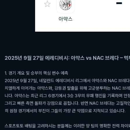
2025년 9월 27일 에레디비시: 아약스 vs NAC 브레다 –
1. 경기 개요 및 승부의 핵심 변수 예측
2025년 9월 27일, 네덜란드 에레디비시 리그에서 아약스와 NAC 브레
치열하게 이어가는 아약스와, 강등권 탈출을 위해 고군분투하는 NAC 브
니다. 아약스는 최근 리그 6경기에서 3승 3무의 무패 행진을 기록하며 안
그리고 빠른 측면 돌파가 강점으로 꼽힙니다. 반면 NAC 브레다는 고질적인
히 원정 경기에서의 부진이 그들의 가장 큰 약점으로 지적되고 있습니다.
스포츠토토 배팅을 고려하시는 분들께는 이러한 양 팀의 명확한 전력 차이와