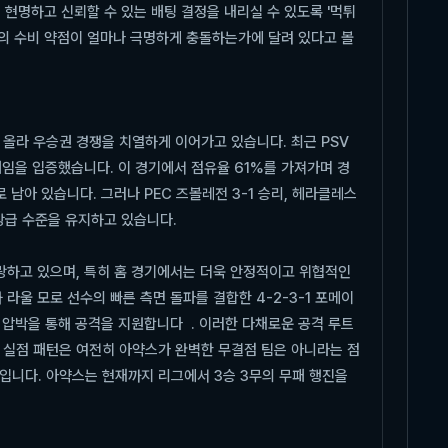
 현명하고 신뢰할 수 있는 배팅 결정을 내리실 수 있도록 '먹튀
의 수비 약점이 얼마나 극명하게 충돌하는가에 달려 있다고 볼
올라 우승권 경쟁을 치열하게 이어가고 있습니다. 최근 PSV
임을 입증했습니다. 이 경기에서 점유율 61%를 가져가며 경
남아 있습니다. 그러나 PEC 즈볼레전 3-1 승리, 헤라클레스
정상급 수준을 유지하고 있습니다.
랑하고 있으며, 특히 홈 경기에서는 더욱 안정적이고 위협적인
울 모로 선수의 빠른 측면 돌파를 결합한 4-2-3-1 포메이
 압박을 통해 공격을 지원합니다 . 이러한 다채로운 공격 루트
의 실점 패턴은 여전히 아약스가 완벽한 무결점 팀은 아니라는 점
소입니다. 아약스는 현재까지 리그에서 3승 3무의 무패 행진을