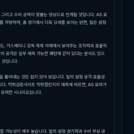
 그리고 수비 공백이 맞붙는 양상으로 전개될 것입니다. AS 로
를 자랑하며, 홈 경기에서 더욱 강세를 보이는 반면, 릴은 원정
라도, 가스페리니 감독 체제 아래에서 보여주는 조직력과 효율적
의 공격은 일부 예측 가능한 패턴에 갇혀 있다는 분석도 있으
 것입니다.
을 뚫어내는 것은 쉽지 않아 보입니다. 릴의 원정 공격 효율성
니다. 먹튀검증사이트 먹튀첼린지의 예측에 따르면, AS 로마가
가장 유력한 시나리오입니다.
할 가능성이 매우 높습니다. 릴의 원정 경기력과 수비 부상 공