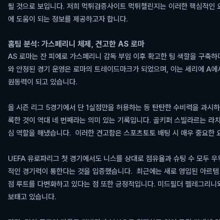
될 것으로 보입니다. 저희 먹튀검증사이트 먹튀첼린지는 이러한 핵심적인
에 도움이 되는 정보를 제공하고자 합니다.
홈팀 분석: 가스페리니 체제, 견고한 AS 로마
AS 로마는 잔 피에로 가스페리니 감독 부임 이후 확고한 팀 색깔을 구축하
와 안정된 경기 운영은 로마의 트레이드마크가 되었으며, 이는 세리에 A
원동력이 되고 있습니다.
올 시즌 리그 5경기에서 단 1실점만을 허용하는 등 탄탄한 수비력을 과시하고
록한 것이 역대 네 번째라는 의미 있는 기록입니다. 골키퍼 스빌라르는 라
심 역할을 해냈습니다. 이러한 견고함은 스포츠토토 배팅 시 매우 중요한 
UEFA 유로파리그 첫 경기에서도 니스를 상대로 점유율과 슈팅 수 모두 우
적인 경기력이 통한다는 것을 입증했습니다. 최근에는 새로 영입된 아르템
점 루트를 다변화하고 있다는 점 또한 긍정적입니다. 미드필더 펠레그리니
보태고 있습니다.