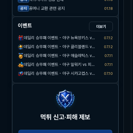
꽁머니 교환 관련 공지
01.18
공지
이벤트
더보기
데일리 승무패 이벤트 - 야구 뉴욕양키스 vs 워싱턴
07.12
데일리 승무패 이벤트 - 야구 클리블랜드 vs 마이애미
07.12
데일리 승무패 이벤트 - 야구 애슬레틱스 vs 시카고화이트삭스
07.11
데일리 승무패 이벤트 - 야구 밀워키 vs 피츠버그
07.11
데일리 승무패 이벤트 - 야구 시카고컵스 vs 신시내티
07.10
먹튀 신고·피해 제보