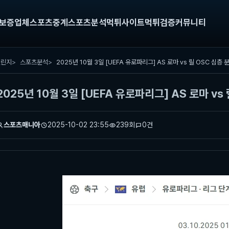
보증업체
스포츠중계
스포츠분석
먹튀사이트
먹튀검증
커뮤니티
챌린지
스포츠분석
2025년 10월 3일 [UEFA 유로파리그] AS 로마 vs 릴 OSC 심층 
2025년 10월 3일 [UEFA 유로파리그] AS 로마 vs
스포츠매니아
2025-10-02 23:55
239회
0건