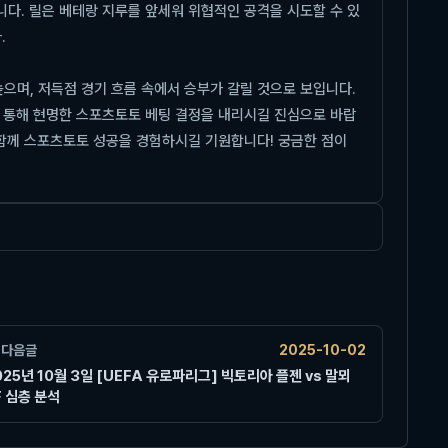
니다. 릴은 베테랑 지루를 앞세워 위협적인 공격을 시도할 수 있
.
으며, 저득점 경기 흐름 속에서 승부가 갈릴 것으로 보입니다.
 통해 현명한 스포츠토토 베팅 결정을 내리시길 진심으로 바랍
함께 스포츠토토 성공을 경험하시길 기원합니다! 궁금한 점이
다음글
2025-10-02
025년 10월 3일 [UEFA 유로파리그] 빅토리아 플젠 vs 말뫼
F 심층 분석