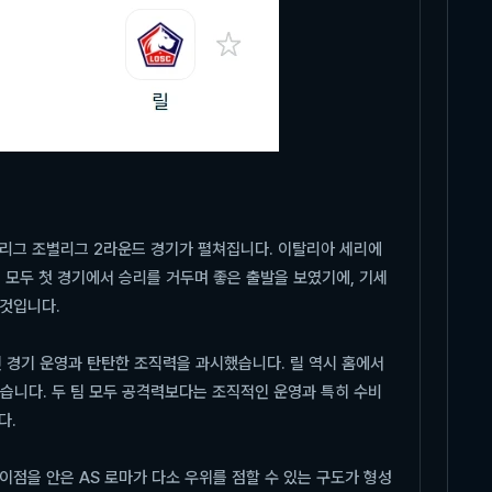
로파리그 조별리그 2라운드 경기가 펼쳐집니다. 이탈리아 세리에
팀 모두 첫 경기에서 승리를 거두며 좋은 출발을 보였기에, 기세
 것입니다.
인 경기 운영과 탄탄한 조직력을 과시했습니다. 릴 역시 홈에서
했습니다. 두 팀 모두 공격력보다는 조직적인 운영과 특히 수비
다.
이점을 안은 AS 로마가 다소 우위를 점할 수 있는 구도가 형성