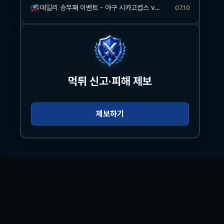
데일리 승무패 이벤트 - 야구 시카고컵스 vs 신시내티
07.10
먹튀 신고·피해 제보
제보하기