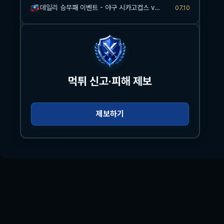
데일리 승무패 이벤트 - 야구 시카고컵스 vs 신시내티
07.10
먹튀 신고·피해 제보
제보하기