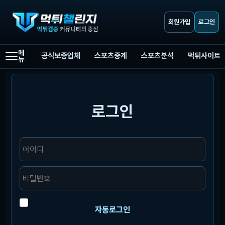
회원가입
로그인
메
공식보증업체
스포츠중계
스포츠분석
먹튀사이트
뉴
로그인
자동로그인