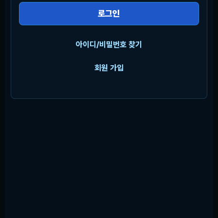
로그인
아이디/비밀번호 찾기
회원 가입