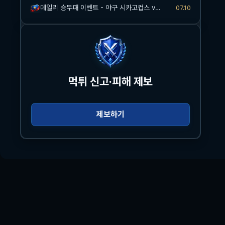
데일리 승무패 이벤트 - 야구 시카고컵스 vs 신시내티
07.10
먹튀 신고·피해 제보
제보하기