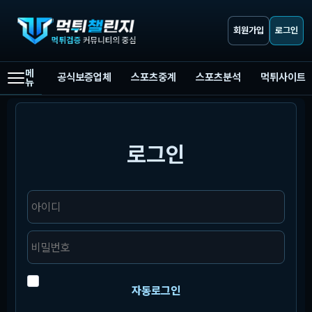
회원가입
로그인
메
공식보증업체
스포츠중계
스포츠분석
먹튀사이트
뉴
로그인
자동로그인