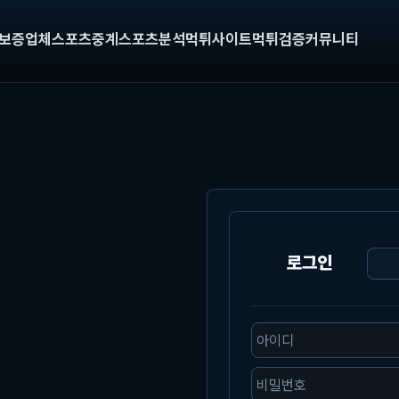
보증업체
스포츠중계
스포츠분석
먹튀사이트
먹튀검증
커뮤니티
로그인