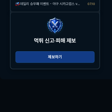
데일리 승무패 이벤트 - 야구 시카고컵스 vs 신시내티
07.10
먹튀 신고·피해 제보
제보하기