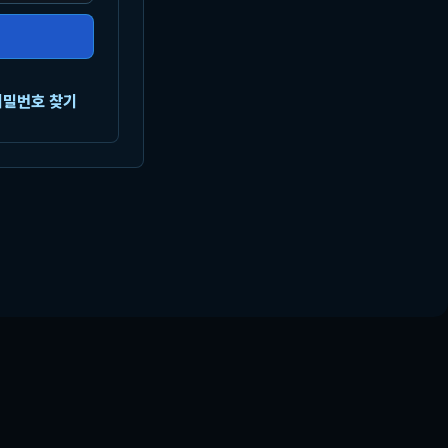
비밀번호 찾기