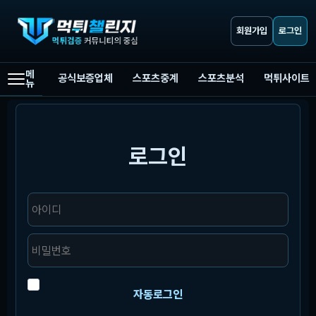
회원가입
로그인
메
공식보증업체
스포츠중계
스포츠분석
먹튀사이트
뉴
로그인
자동로그인