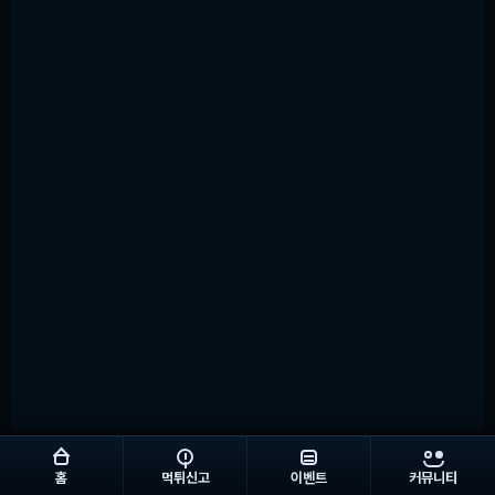
홈
먹튀신고
이벤트
커뮤니티