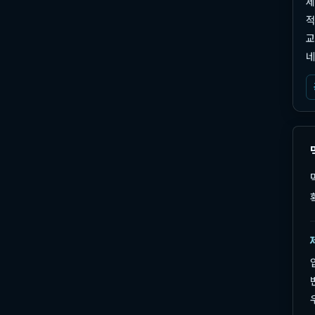
제
적
교
네