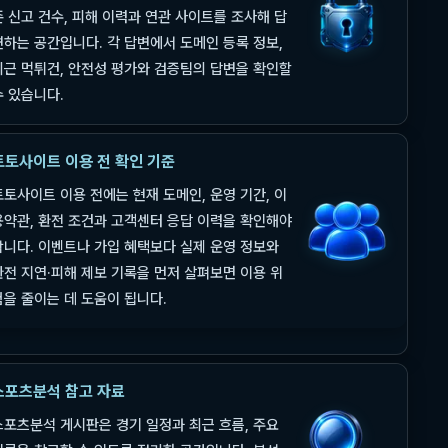
존 신고 건수, 피해 이력과 연관 사이트를 조사해 답
변하는 공간입니다. 각 답변에서 도메인 등록 정보,
최근 먹튀건, 안전성 평가와 검증팀의 답변을 확인할
수 있습니다.
토토사이트 이용 전 확인 기준
토토사이트 이용 전에는 현재 도메인, 운영 기간, 이
용약관, 환전 조건과 고객센터 응답 이력을 확인해야
합니다. 이벤트나 가입 혜택보다 실제 운영 정보와
환전 지연·피해 제보 기록을 먼저 살펴보면 이용 위
험을 줄이는 데 도움이 됩니다.
스포츠분석 참고 자료
스포츠분석 게시판은 경기 일정과 최근 흐름, 주요