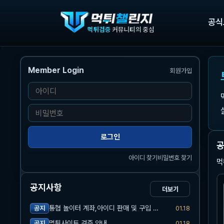
공식
Member Login
회원가입
아
이
비
디
밀
번
로그인
공
호
아이디 찾기
비밀번호 찾기
먹
공지사항
더보기
통협 놀이터 계좌,아이디 판매 및 구입 관련 공지
01.18
공지
먹튀사이트 검증 안내
01.18
공지