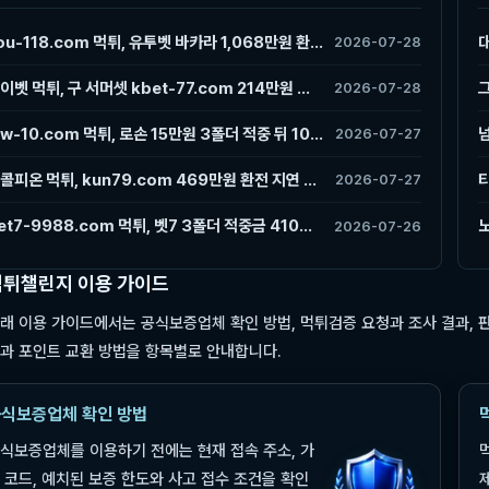
you-118.com 먹튀, 유투벳 바카라 1,068만원 환전 신청 취소
2026-07-28
케이벳 먹튀, 구 서머셋 kbet-77.com 214만원 환전 지연 후 계정 차단
2026-07-28
law-10.com 먹튀, 로손 15만원 3폴더 적중 뒤 105만원 지급 거부
2026-07-27
스콜피온 먹튀, kun79.com 469만원 환전 지연 뒤 계정 차단
2026-07-27
bet7-9988.com 먹튀, 벳7 3폴더 적중금 410만원 회수 후 아이디 차단
2026-07-26
먹튀챌린지 이용 가이드
래 이용 가이드에서는 공식보증업체 확인 방법, 먹튀검증 요청과 조사 결과, 판
과 포인트 교환 방법을 항목별로 안내합니다.
식보증업체 확인 방법
식보증업체를 이용하기 전에는 현재 접속 주소, 가
 코드, 예치된 보증 한도와 사고 접수 조건을 확인