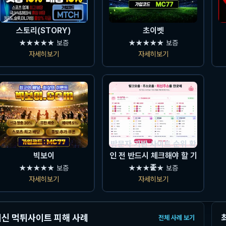
스토리(STORY)
초이벳
★★★★★ 보증
★★★★★ 보증
자세히보기
자세히보기
방문자 기반 사이트 순위 확
빅보이
인 전 반드시 체크해야 할 기
준
★★★★★ 보증
★★★★★ 보증
자세히보기
자세히보기
최신 먹튀사이트 피해 사례
전체 사례 보기