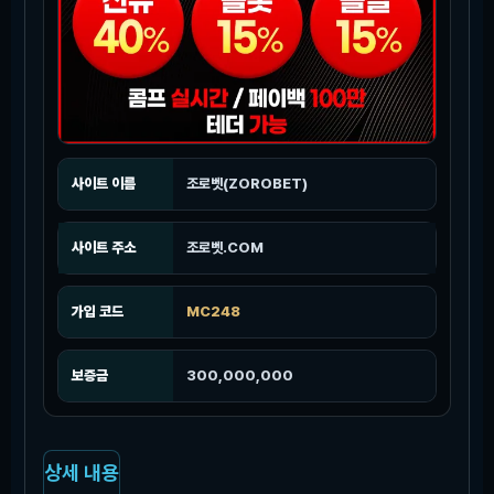
사이트 이름
조로벳(ZOROBET)
사이트 주소
조로벳.COM
가입 코드
MC248
보증금
300,000,000
상세 내용