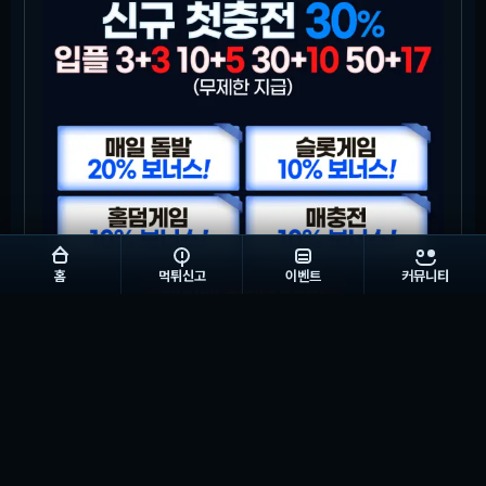
홈
먹튀신고
이벤트
커뮤니티