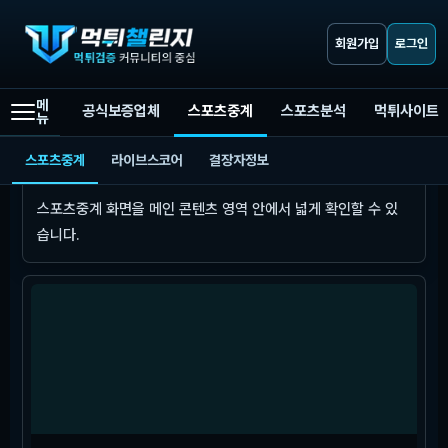
회원가입
로그인
메
공식보증업체
스포츠중계
스포츠분석
먹튀사이트
뉴
스포츠중계
라이브스코어
결장자정보
스포츠중계
스포츠중계 화면을 메인 콘텐츠 영역 안에서 넓게 확인할 수 있
습니다.