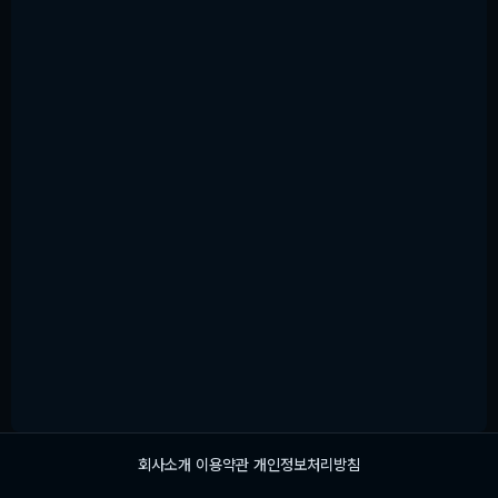
회사소개
이용약관
개인정보처리방침