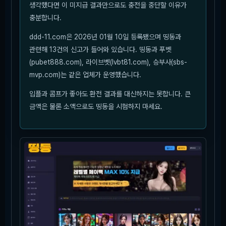
생각했다면 이 미지급 결과만으로도 충전을 중단할 이유가
충분합니다.
ddd-11.com은 2026년 01월 10일 등록됐으며 띵동과
관련해 13건의 신고가 들어와 있습니다. 띵동과 푸벳
(pubet888.com), 라이브벳(lvbt81.com), 승부사(sbs-
mvp.com)는 같은 업체가 운영했습니다.
입플과 콤프가 좋아도 환전 결과를 대신하지는 못합니다. 큰
금액은 물론 소액으로도 띵동을 시험하지 마세요.