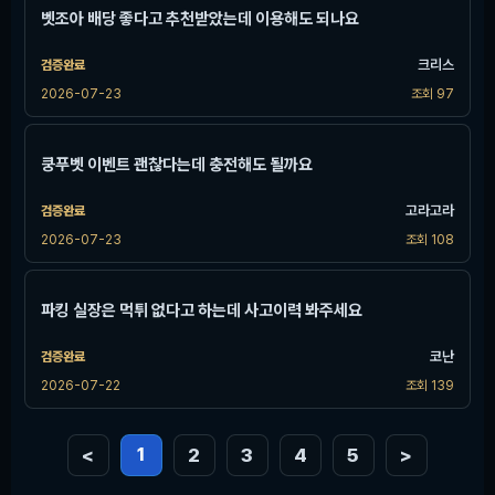
벳조아 배당 좋다고 추천받았는데 이용해도 되나요
크리스
검증완료
2026-07-23
97
쿵푸벳 이벤트 괜찮다는데 충전해도 될까요
고라고라
검증완료
2026-07-23
108
파킹 실장은 먹튀 없다고 하는데 사고이력 봐주세요
코난
검증완료
2026-07-22
139
<
1
2
3
4
5
>