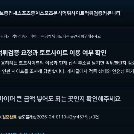
보증업체
스포츠중계
스포츠분석
먹튀사이트
먹튀검증
커뮤니티
챌린지
먹튀검증
바이퍼 큰 금액 넣어도 되는 곳인지 확인해주세요
먹튀검증 요청과 토토사이트 이용 여부 확인
이용하려는 토토사이트의 이름과 현재 접속 주소를 남기면 먹튀챌린지 검증팀
과 연관 사이트를 조사해 답변합니다. 게시글에서 검증 상태와 안전성 평가,
바이퍼 큰 금액 넣어도 되는 곳인지 확인해주세요
검증완료
송도물개
2026-04-01 10:42
457회
0건