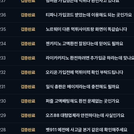
넘버원 가입했는데 먹튀나 환전사고 있나요
237
검증완료
티파니 가입코드 받았는데 이용해도 되는 곳인가요
236
검증완료
노르웨이 다른 먹튀사이트랑 화면이 똑같습니다
235
검증완료
젠카지노 고액환전 잘된다는데 믿어도 될까요
234
검증완료
라이카카지노 환전하려면 추가입금 하라는데 맞나
233
검증완료
오리온 가입전에 먹튀이력 확인 부탁드립니다
232
검증완료
일식 총판은 메이저라는데 충전해도 될까요
231
검증완료
퍼즐 고액배팅해도 환전 문제없는 곳인가요
230
검증완료
오즈88 대형업체라 안전하다는데 사실인가요
229
검증완료
벳911 예전에 사고글 본거 같은데 확인해주세요
228
검증완료