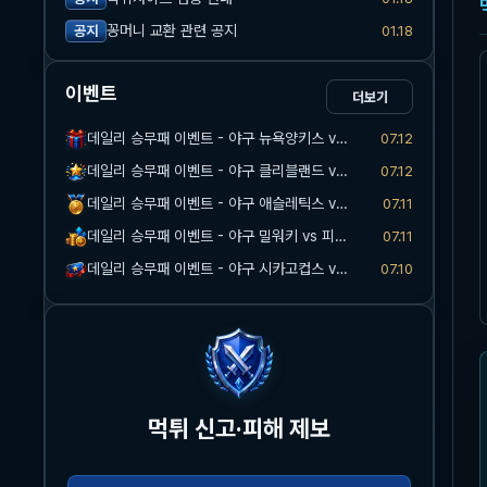
꽁머니 교환 관련 공지
01.18
공지
이벤트
더보기
데일리 승무패 이벤트 - 야구 뉴욕양키스 vs 워싱턴
07.12
데일리 승무패 이벤트 - 야구 클리블랜드 vs 마이애미
07.12
데일리 승무패 이벤트 - 야구 애슬레틱스 vs 시카고화이트삭스
07.11
데일리 승무패 이벤트 - 야구 밀워키 vs 피츠버그
07.11
데일리 승무패 이벤트 - 야구 시카고컵스 vs 신시내티
07.10
먹튀 신고·피해 제보