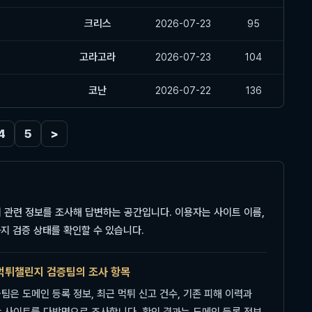
크리스
2026-07-23
95
고라고라
2026-07-23
104
코난
2026-07-22
136
4
5
>
관련 정보를 조사해 답변하는 공간입니다. 이용자는 사이트 이름,
지 검증 상태를 확인할 수 있습니다.
먹튀챌린지 검증팀의 조사 항목
팀은 도메인 등록 정보, 최근 먹튀 신고 건수, 기존 피해 이력과