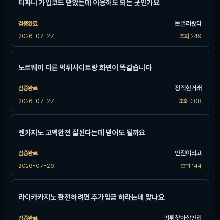
확
티파니 가입코드 받았는데 이용해도 되는 곳인가요
인
돈벌러왔다
검증완료
목
2026-07-27
249
록
노르웨이 다른 먹튀사이트랑 화면이 똑같습니다
정직한거래
검증완료
2026-07-27
308
젠카지노 고액환전 잘된다는데 믿어도 될까요
안전이최고
검증완료
2026-07-26
144
라이카카지노 환전하려면 추가입금 하라는데 맞나요
먹튀찾아삼만리
검증완료