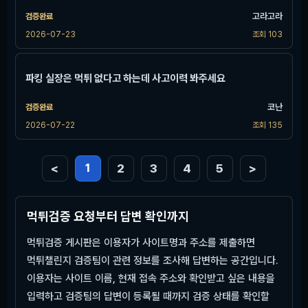
고라고라
검증완료
2026-07-23
103
파킹 실장은 먹튀 없다고 하는데 사고이력 봐주세요
코난
검증완료
2026-07-22
135
<
1
2
3
4
5
>
먹튀검증 요청부터 답변 확인까지
먹튀검증 게시판은 이용자가 사이트명과 주소를 제출하면
먹튀챌린지 검증팀이 관련 정보를 조사해 답변하는 공간입니다.
이용자는 사이트 이름, 현재 접속 주소와 확인받고 싶은 내용을
입력하고 검증팀의 답변이 등록될 때까지 검증 상태를 확인할