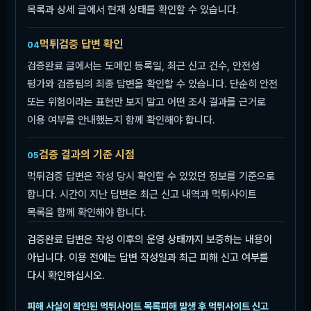
목록과 상세 글에서 현재 상태를 확인할 수 있습니다.
먹튀검증 답변 확인
검증완료 글에서는 도메인 등록일, 최근 신고 건수, 안전성
평가와 검증팀의 최종 답변을 확인할 수 있습니다. 단순히 안전
또는 위험이라는 표현만 보지 말고 어떤 조사 결과를 근거로
이용 여부를 안내했는지 함께 확인해야 합니다.
검증 결과의 기준 시점
먹튀검증 답변은 작성 당시 확인할 수 있었던 정보를 기준으로
합니다. 시간이 지난 답변은 최근 신고 내역과 먹튀사이트
목록을 함께 확인해야 합니다.
검증완료 답변은 작성 이후의 운영 상태까지 보증하는 내용이
아닙니다. 이용 전에는 답변 작성일과 최근 피해 신고 여부를
다시 확인하십시오.
피해 사실이 확인된 먹튀사이트 목록
피해 발생 후 먹튀사이트 신고