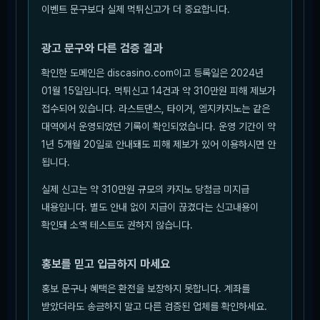
이벤트 문구보다 실제 먹튀신고가 더 중요합니다.
광고 문구와 다른 검증 결과
확인한 도메인은 discasino.com이고 등록일은 2024년
01월 15일입니다. 먹튀신고 14건과 약 310만원 피해 제보가
접수되어 있습니다. 라스트댄스, 타이거, 엠지카지노는 같은
대역에서 운영되었던 기록이 확인되었습니다. 운영 기간이 약
1년 5개월 20일로 안내돼도 피해 제보가 있어 이용하시면 안
됩니다.
실제 신고는 약 310만원 규모의 카지노 당첨금 미지급
내용입니다. 별도 안내 없이 지급이 끊겼다는 신고내용이
확인돼 소액 테스트도 권하지 않습니다.
홍보를 믿고 입금하지 마세요
홍보 문구나 혜택은 환전을 보장하지 못합니다. 계좌를
받았더라도 송금하지 말고 다른 검증된 업체를 확인하세요.