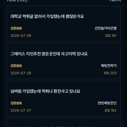
Total 239건
1 페이지
먹
제목
상태
작성일
조회수
작성자
대학교 먹튀글 없어서 가입했는데 괜찮은가요
튀
검
안전놀이터선별
검증완료
증
2026-07-28
191
요
청
과
그레이스 지인추천 받은곳인데 사고이력 있나요
토
베팅전략가
검증완료
토
2026-07-28
203
사
이
트
넘버원 가입했는데 먹튀나 환전사고 있나요
이
한방베팅장인
검증완료
용
2026-07-27
162
여
부