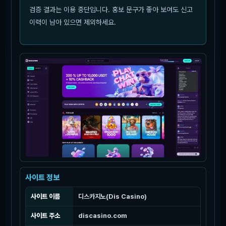
검증 결과는 이용 중단입니다. 홍보 문구가 좋아 보여도 신고
이력이 남아 있으면 제외하세요.
사이트 정보
사이트 이름
디스카지노(Dis Casino)
사이트 주소
discasino.com