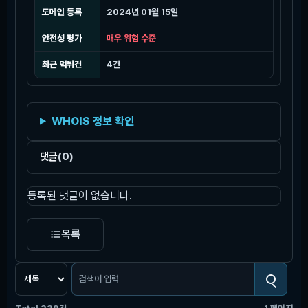
도메인 등록
2024년 01월 15일
안전성 평가
매우 위험 수준
최근 먹튀건
4건
WHOIS 정보 확인
댓글
(0)
등록된 댓글이 없습니다.
목록