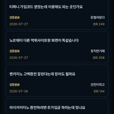
확
티파니 가입코드 받았는데 이용해도 되는 곳인가요
인
돈벌러왔다
검증완료
목
2026-07-27
249
록
노르웨이 다른 먹튀사이트랑 화면이 똑같습니다
정직한거래
검증완료
2026-07-27
308
젠카지노 고액환전 잘된다는데 믿어도 될까요
안전이최고
검증완료
2026-07-26
144
라이카카지노 환전하려면 추가입금 하라는데 맞나요