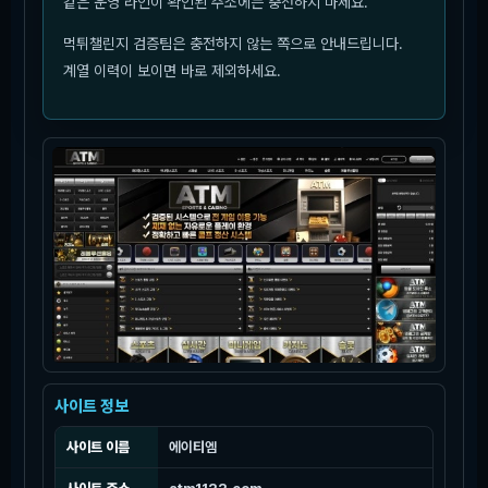
같은 운영 라인이 확인된 주소에는 충전하지 마세요.
먹튀챌린지 검증팀은 충전하지 않는 쪽으로 안내드립니다.
계열 이력이 보이면 바로 제외하세요.
사이트 정보
사이트 이름
에이티엠