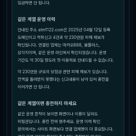
입금하면 안 됩니다.
같은 계열 운영 이력
안내된 주소 atm1122.com은 2025년 04월 12일 등록
도메인이고 먹튀신고 4건과 약 230만원 피해 제보가
확인됩니다. 연결된 업체는 마카오888, 붐플러스,
삼각지이며, 같은 운영 라인에서 확인되었습니다. 운영
기간도 약 30일 정도라 첫 이용처로 안내드릴 수 없습니다.
약 230만원 규모의 당첨금 관련 피해 제보가 있습니다.
전액을 돌려받지 못했다는 신고내용이 남아 있어 충전을
이어가면 안 됩니다.
같은 계열이면 충전하지 마세요
같은 운영 흔적이 보이면 화면이나 이름이 달라도
위험권입니다. 충전 전에 멈추세요. 운영 이력 확인
문의에서는 사이트 화면보다 연결 업체명이 더 중요합니다.