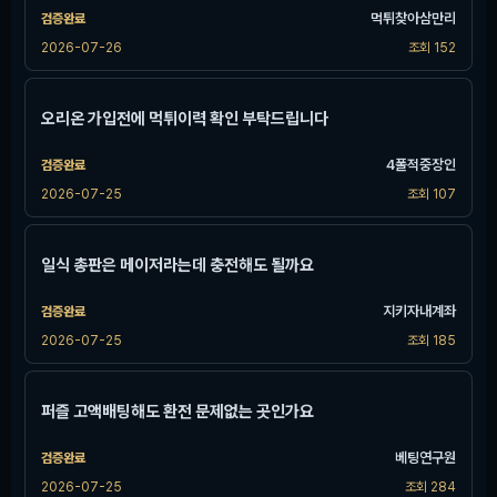
먹튀찾아삼만리
검증완료
2026-07-26
152
오리온 가입전에 먹튀이력 확인 부탁드립니다
4폴적중장인
검증완료
2026-07-25
107
일식 총판은 메이저라는데 충전해도 될까요
지키자내계좌
검증완료
2026-07-25
185
퍼즐 고액배팅해도 환전 문제없는 곳인가요
베팅연구원
검증완료
2026-07-25
284