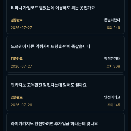
확
티파니 가입코드 받았는데 이용해도 되는 곳인가요
인
돈벌러왔다
검증완료
목
2026-07-27
249
록
노르웨이 다른 먹튀사이트랑 화면이 똑같습니다
정직한거래
검증완료
2026-07-27
308
젠카지노 고액환전 잘된다는데 믿어도 될까요
안전이최고
검증완료
2026-07-26
145
라이카카지노 환전하려면 추가입금 하라는데 맞나요