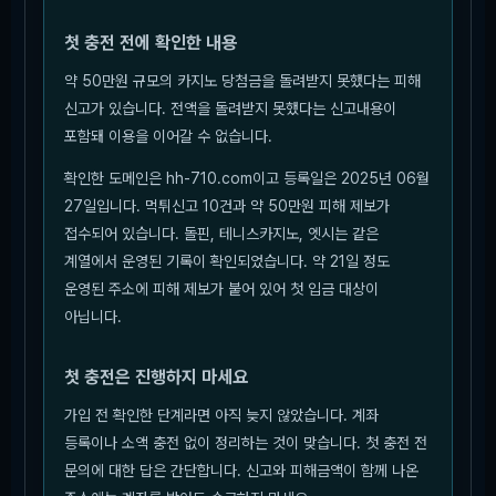
첫 충전 전에 확인한 내용
약 50만원 규모의 카지노 당첨금을 돌려받지 못했다는 피해
신고가 있습니다. 전액을 돌려받지 못했다는 신고내용이
포함돼 이용을 이어갈 수 없습니다.
확인한 도메인은 hh-710.com이고 등록일은 2025년 06월
27일입니다. 먹튀신고 10건과 약 50만원 피해 제보가
접수되어 있습니다. 돌핀, 테니스카지노, 엣시는 같은
계열에서 운영된 기록이 확인되었습니다. 약 21일 정도
운영된 주소에 피해 제보가 붙어 있어 첫 입금 대상이
아닙니다.
첫 충전은 진행하지 마세요
가입 전 확인한 단계라면 아직 늦지 않았습니다. 계좌
등록이나 소액 충전 없이 정리하는 것이 맞습니다. 첫 충전 전
문의에 대한 답은 간단합니다. 신고와 피해금액이 함께 나온