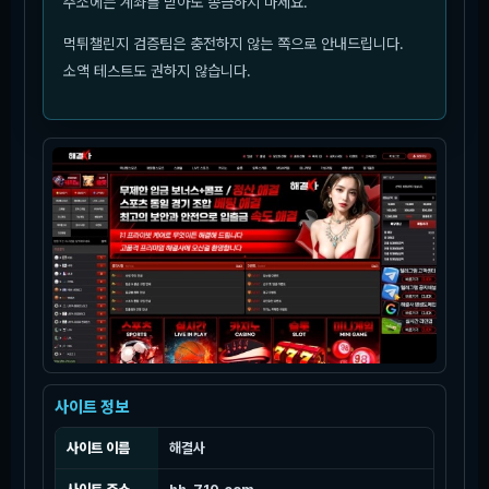
주소에는 계좌를 받아도 송금하지 마세요.
먹튀챌린지 검증팀은 충전하지 않는 쪽으로 안내드립니다.
소액 테스트도 권하지 않습니다.
사이트 정보
사이트 이름
해결사