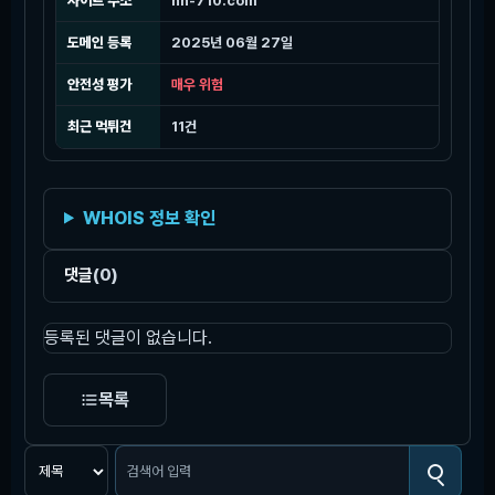
사이트 주소
hh-710.com
도메인 등록
2025년 06월 27일
안전성 평가
매우 위험
최근 먹튀건
11건
WHOIS 정보 확인
댓글
(0)
등록된 댓글이 없습니다.
목록