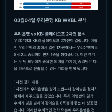
03월04일 우리은행 KB WKBL 분석
우리은행 vs KB: 플레이오프 2차전 분석
우리은행과 KB의 플레이오프 2차전이 열립니다. 이틀
전 우리은행의 홈에서 열린 1차전에서는 우리은행이 5
8-52로 승리하며 먼저 1승을 챙겼습니다. 이번 경기
는 두 팀 모두에게 중요한 의미를 가지며, 승리팀은 다
음 라운드로 진출할 수 있는 기회를 얻게 됩니다.
1차전 경기 내용
1차전에서 우리은행은 경기 초반부터 강이슬을 철저히
봉쇄하며 주도권을 잡았습니다. 특히 이명관의 밀착
수비가 빛을 발하여 강이슬을 8득점에 묶는 데 성공했
습니다. 이러한 수비적인 전략 덕분에 우리은행은 전