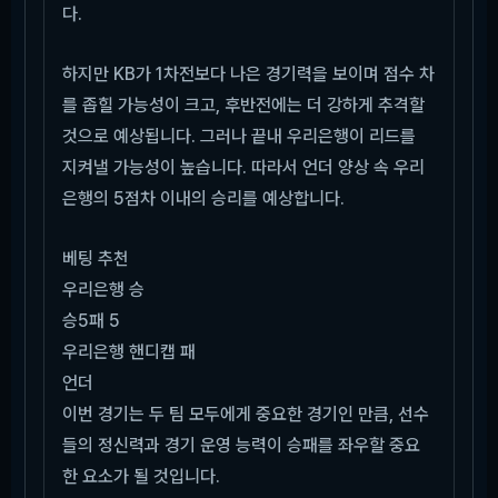
다.
하지만 KB가 1차전보다 나은 경기력을 보이며 점수 차
를 좁힐 가능성이 크고, 후반전에는 더 강하게 추격할
것으로 예상됩니다. 그러나 끝내 우리은행이 리드를
지켜낼 가능성이 높습니다. 따라서 언더 양상 속 우리
은행의 5점차 이내의 승리를 예상합니다.
베팅 추천
우리은행 승
승5패 5
우리은행 핸디캡 패
언더
이번 경기는 두 팀 모두에게 중요한 경기인 만큼, 선수
들의 정신력과 경기 운영 능력이 승패를 좌우할 중요
한 요소가 될 것입니다.