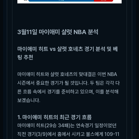
3월11일 마이애미 샬럿 NBA 분석
마이애미 히트 vs 샬럿 호네츠 경기 분석 및 베
팅 추천
마이애미 히트와 샬럿 호네츠의 맞대결은 이번 NBA
시즌에서 중요한 경기가 될 것입니다. 두 팀은 각각 다
른 흐름 속에서 경기를 준비하고 있으며, 이를 분석해
보겠습니다.
1. 마이애미 히트의 최근 경기 흐름
마이애미 히트(29승 34패)는 연속경기 일정이었던
직전 경기(3/9)에서 홈에서 시카고 불스에게 109-11