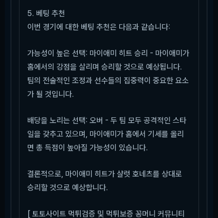
5. 베팅 추천
이번 경기에 대한 베팅 추천은 다음과 같습니다:
가능성이 높은 선택: 마이애미 히트 승리 - 마이애미가
홈에서의 강점을 살리며 승리할 것으로 예상됩니다.
팀의 전술적인 조정과 선수들의 집중력이 중요한 요소
가 될 것입니다.
배당을 노리는 선택: 오버 - 두 팀 모두 공격적인 스타
일을 갖추고 있으며, 마이애미가 홈에서 기세를 올리
면 총 득점이 높아질 가능성이 있습니다.
결론적으로, 마이애미 히트가 샬럿 호네츠를 상대로
승리할 것으로 예상합니다.
[ 토토사이트 먹튀검증 및 먹튀보증 꽁머니 커뮤니티