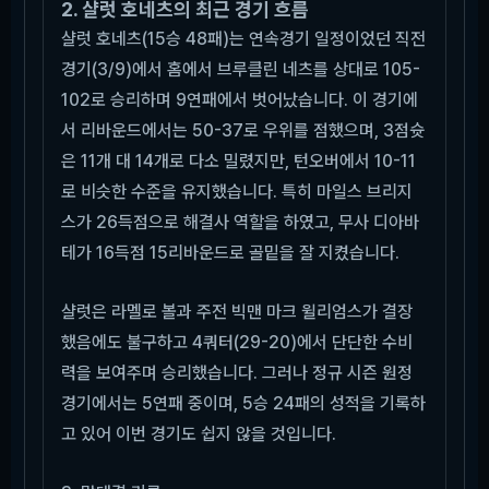
2. 샬럿 호네츠의 최근 경기 흐름
샬럿 호네츠(15승 48패)는 연속경기 일정이었던 직전
경기(3/9)에서 홈에서 브루클린 네츠를 상대로 105-
102로 승리하며 9연패에서 벗어났습니다. 이 경기에
서 리바운드에서는 50-37로 우위를 점했으며, 3점슛
은 11개 대 14개로 다소 밀렸지만, 턴오버에서 10-11
로 비슷한 수준을 유지했습니다. 특히 마일스 브리지
스가 26득점으로 해결사 역할을 하였고, 무사 디아바
테가 16득점 15리바운드로 골밑을 잘 지켰습니다.
샬럿은 라멜로 볼과 주전 빅맨 마크 윌리엄스가 결장
했음에도 불구하고 4쿼터(29-20)에서 단단한 수비
력을 보여주며 승리했습니다. 그러나 정규 시즌 원정
경기에서는 5연패 중이며, 5승 24패의 성적을 기록하
고 있어 이번 경기도 쉽지 않을 것입니다.