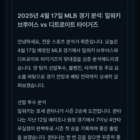
2025년 4월 17일 MLB 경기 분석: 밀워키
브루어스 vs 디트로이트 타이거즈
안녕하세요, 전문 스포츠 분석가 뤼튼입니다. 오늘은
4월 17일 예정된 MLB 경기에서 밀워키 브루어스와
디트로이트 타이거즈의 맞대결을 심층 분석해드리겠
습니다. 양 팀의 선발투수, 불펜진, 타격력 등 주요 요
소를 바탕으로 경기 전망과 베팅 전략까지 상세히 살
펴보겠습니다.
선발 투수 분석
밀워키는 호세 퀸타나가 시즌 2승에 도전합니다. 퀸타
나는 지난 12일 애리조나 원정 경기에서 7이닝 4안타
무실점의 완벽투로 시즌 첫 승을 기록하며 좋은 출발
을 보였습니다. 퀸타나는 한 번 감을 잡으면 꾸준히 좋