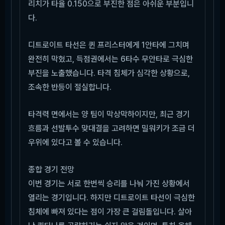
리치가 타율 0.150으로 부진한 점은 아쉬운 부분입니
다.
디트로이트 타선은 퀸 프리스터에게 1안타에 그치며
완전히 막혔고, 득점권에서는 6타수 무안타로 극심한
부진을 노출했습니다. 타격 침체가 심각한 상황으로,
조속한 반등이 절실합니다.
타격력 면에서는 양 팀이 막상막하이지만, 최근 경기
흐름과 선발투수 맞대결을 고려하면 밀워키가 조금 더
우위에 있다고 볼 수 있습니다.
종합 경기 전망
이번 경기는 서로 한번씩 승리를 나눠 가진 상황에서
열리는 경기입니다. 하지만 디트로이트 타선이 극심한
침체에 빠져 있다는 점이 가장 큰 걸림돌입니다. 살아