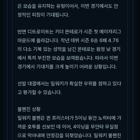
은 모습을 유지하는 유형이어서, 이번 경기에서도 안
정적인 피칭이 기대됩니다.
반면 디트로이트는 키더 몬테로가 시즌 첫 메이저리그
마운드에 올라갑니다. 작년 데뷔 시즌 6승 6패 4.76
의 다소 기복 있는 성적을 남긴 몬테로는 원정 낮 경기
에서 특히 부진한 모습을 보여왔습니다. 따라서 이번
경기에서 기대치를 크게 높이기 어려운 상황입니다.
선발 대결에서는 밀워키가 확실한 우위를 점하고 있다
고 평가할 수 있습니다.
불펜진 상황
밀워키 불펜은 퀸 프리스터가 5이닝 동안 노히터에 가
까운 호투를 선보인 데 이어, 4이닝을 무안타 무실점
으로 막아내며 안정감을 되찾았습니다. 밀워키 불펜진