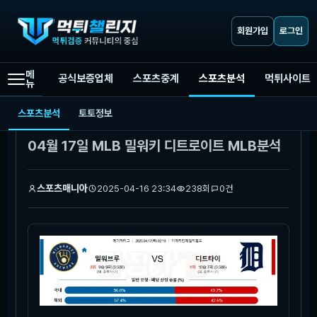
회원가입
로그인
메
공식보증업체
스포츠중계
스포츠분석
먹튀사이트
뉴
먹튀챌린지
스포츠분석
04월 17일 MLB 밀워키 디트로이트 MLB분석
스포츠분석
토토정보
본문
04월 17일 MLB 밀워키 디트로이트 MLB분석
스포츠매니아
2025-04-16 23:34
238회
0건