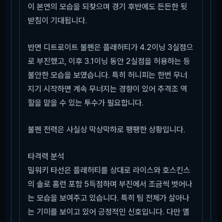
이 본연의 모습을 되찾으며 경기 후반에도 든든한 뒷
받침이 기대됩니다.
반면 디트로이트 불펜은 플래허티가 4.2이닝 3실점으
로 부진했고, 이후 3.1이닝 동안 2실점을 허용하는 등
불안한 모습을 보였습니다. 특히 허니피는 한번 무너
지기 시작하면 계속 무너지는 경향이 있어 추격조 역
할을 맡을 수 있는 투수가 필요합니다.
불펜 전력은 사실상 막상막하로 팽팽한 상황입니다.
타격력 분석
밀워키 타선은 플래허티를 상대로 라이스와 호스킨스
의 솔로 홈런 포함 5득점하며 부진에서 조금씩 벗어나
는 모습을 보여주고 있습니다. 특히 팀 전체가 살아나
는 기미를 보이고 있어 긍정적인 신호입니다. 다만 옐