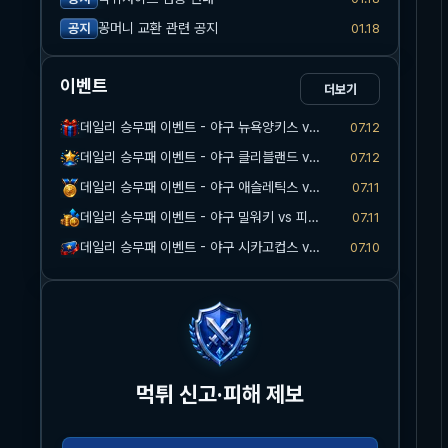
꽁머니 교환 관련 공지
01.18
공지
이벤트
더보기
데일리 승무패 이벤트 - 야구 뉴욕양키스 vs 워싱턴
07.12
데일리 승무패 이벤트 - 야구 클리블랜드 vs 마이애미
07.12
데일리 승무패 이벤트 - 야구 애슬레틱스 vs 시카고화이트삭스
07.11
데일리 승무패 이벤트 - 야구 밀워키 vs 피츠버그
07.11
데일리 승무패 이벤트 - 야구 시카고컵스 vs 신시내티
07.10
먹튀 신고·피해 제보