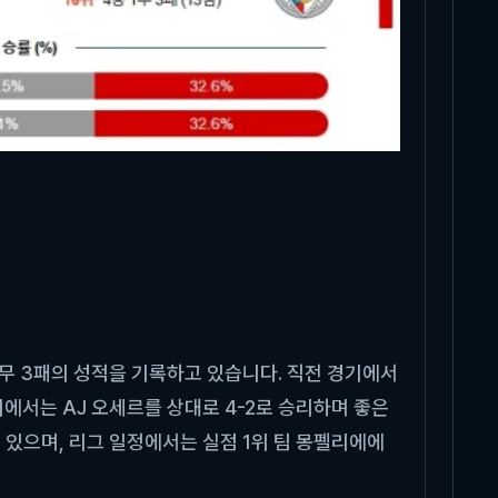
 1무 3패의 성적을 기록하고 있습니다. 직전 경기에서
기에서는 AJ 오세르를 상대로 4-2로 승리하며 좋은
 있으며, 리그 일정에서는 실점 1위 팀 몽펠리에에