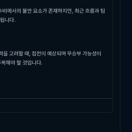
 수비에서의 불안 요소가 존재하지만, 최근 흐름과 팀
됩니다.
전력을 고려할 때, 접전이 예상되며 무승부 가능성이
주목해야 할 것입니다.