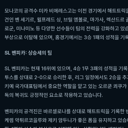
모나코의 공격수 미카 비에레스고는 이전 경기에서 해트트릭을 
건인 벤 세기르, 윌프레드 싱, 브릴 엠볼로, 마가사, 렉산드르
로군, 미나미노 등 다양한 선수들이 팀의 전력을 강화하고 있
부상으로 이탈해 있으며, 홈경기에서는 3승 1패의 성적을 기
SL 벤피카: 상승세의 팀
SL 벤피카는 현재 16위에 있으며, 4승 1무 3패의 성적을 
투스를 상대로 2-0으로 승리한 후, 리그 일정에서도 2승을 
키예 국가대표팀에서 중요한 역할을 맡고 있는 오르쿤 쾨쿠가 
독의 복귀도 긍정적인 요소로 작용하고 있습니다.
벤피카의 공격진은 바르셀로나를 상대로 해트트릭을 기록한 반
케렘 악튀르코을루와 제키 암두니가 좋은 폼을 유지하고 있습