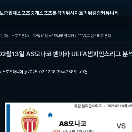
보증업체
스포츠중계
스포츠분석
먹튀사이트
먹튀검증
커뮤니티
챌린지
스포츠분석
02월13일 AS모나코 벤피카 UEFA챔피언스리그 분석
02월13일 AS모나코 벤피카 UEFA챔피언스리그 분
스포츠매니아
2025-02-12 18:39
268회
0건