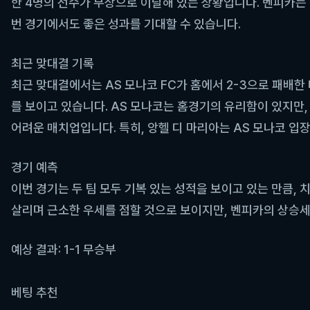
한 4명의 선수가 부상으로 이탈해 있는 상황입니다. 벤피카는 
번 경기에서도 좋은 성과를 기대할 수 있습니다.
최근 맞대결 기록
최근 맞대결에서는 AS 모나코 FC가 홈에서 2-3으로 패배한 
를 보이고 있습니다. AS 모나코는 홈경기의 유리함이 있지만
어려운 매치업입니다. 특히, 앙헬 디 마리아는 AS 모나코 입
경기 예측
이번 경기는 두 팀 모두 기복 있는 성적을 보이고 있는 만큼, 
살리며 근소한 우세를 점할 것으로 보이지만, 벤피카의 상승세
예상 결과: 1-1 무승부
베팅 추천