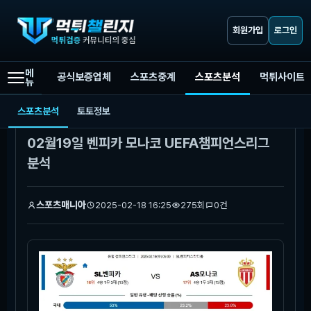
회원가입
로그인
메
공식보증업체
스포츠중계
스포츠분석
먹튀사이트
뉴
먹튀챌린지
스포츠분석
02월19일 벤피카 모나코 UEFA챔피언스리그 분석
스포츠분석
토토정보
본문
02월19일 벤피카 모나코 UEFA챔피언스리그
분석
스포츠매니아
2025-02-18 16:25
275회
0건