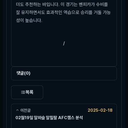
더도 추천하는 바입니다. 이 경기는 벤피카가 수비를
잘 유지하면서도 효과적인 역습으로 승리를 거둘 가능
성이 높습니다.
/
댓글
(0)
목록
이전글
2025-02-18
02월19일 알와슬 알힐랄 AFC챔스 분석