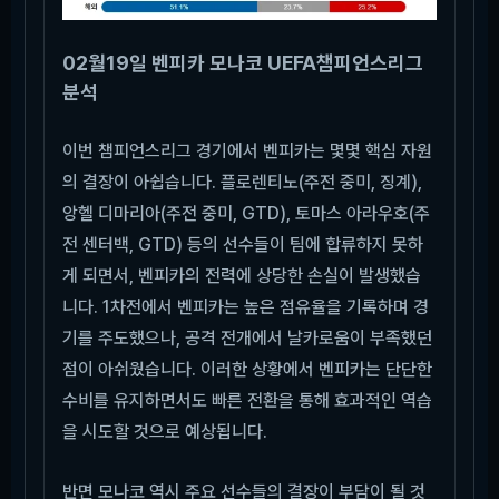
02월19일 벤피카 모나코 UEFA챔피언스리그
분석
이번 챔피언스리그 경기에서 벤피카는 몇몇 핵심 자원
의 결장이 아쉽습니다. 플로렌티노(주전 중미, 징계),
앙헬 디마리아(주전 중미, GTD), 토마스 아라우호(주
전 센터백, GTD) 등의 선수들이 팀에 합류하지 못하
게 되면서, 벤피카의 전력에 상당한 손실이 발생했습
니다. 1차전에서 벤피카는 높은 점유율을 기록하며 경
기를 주도했으나, 공격 전개에서 날카로움이 부족했던
점이 아쉬웠습니다. 이러한 상황에서 벤피카는 단단한
수비를 유지하면서도 빠른 전환을 통해 효과적인 역습
을 시도할 것으로 예상됩니다.
반면 모나코 역시 주요 선수들의 결장이 부담이 될 것