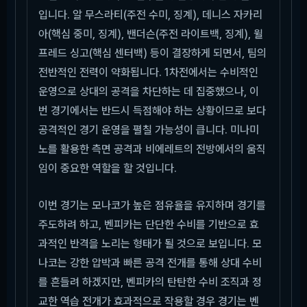
입니다. 알 무스라티(주전 수미, 징계), 데니스 자카리
아(핵심 중미, 징계), 밴더슨(주전 라이트백, 징계), 윌
프레드 싱고(핵심 센터백) 등이 결장하게 되면서, 팀의
전반적인 전력이 약화됩니다. 1차전에서는 수비적인
운영으로 상대의 공격을 차단하는 데 집중했으나, 이
번 경기에서는 반드시 득점해야 하는 상황이므로 보다
공격적인 경기 운영을 펼칠 가능성이 큽니다. 미나미
노를 활용한 측면 공격과 비에레트의 전방에서의 움직
임이 중요한 역할을 할 것입니다.
이번 경기는 모나코가 높은 점유율을 유지하며 경기를
주도하려 하고, 벤피카는 단단한 수비를 기반으로 효
과적인 반격을 노리는 형태가 될 것으로 보입니다. 모
나코는 강한 압박과 빠른 공격 전개를 통해 상대 수비
를 흔들려 하겠지만, 벤피카의 탄탄한 수비 조직과 정
교한 역습 전개가 효과적으로 작용할 경우 경기는 벤