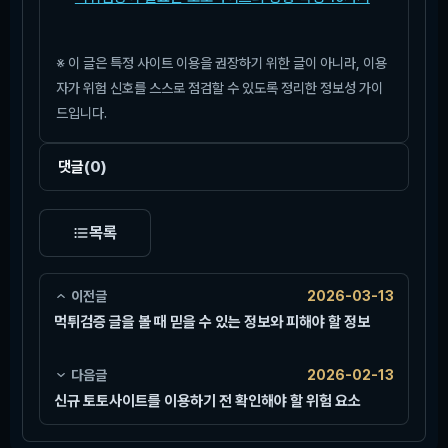
※ 이 글은 특정 사이트 이용을 권장하기 위한 글이 아니라, 이용
자가 위험 신호를 스스로 점검할 수 있도록 정리한 정보성 가이
드입니다.
댓글
(0)
목록
이전글
2026-03-13
먹튀검증 글을 볼 때 믿을 수 있는 정보와 피해야 할 정보
다음글
2026-02-13
신규 토토사이트를 이용하기 전 확인해야 할 위험 요소