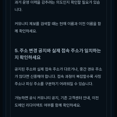
과거 운영 이력을 감추려는 의도인지 확인할 필요가 있습
니다.
커뮤니티 제보를 검색할 때는 현재 이름과 이전 이름을 함
께 확인하세요.
5. 주소 변경 공지와 실제 접속 주소가 일치하는
지 확인하세요
공지된 주소와 실제 접속 주소가 다르거나, 중간 경유 주소
가 많다면 신중해야 합니다. 접속 과정이 복잡할수록 사칭
주소나 피싱 주소를 구분하기 어려워질 수 있습니다.
가능하면 공식 커뮤니티 공지, 기존 고객센터 안내, 이전
도메인 리다이렉트 여부를 함께 확인하세요.