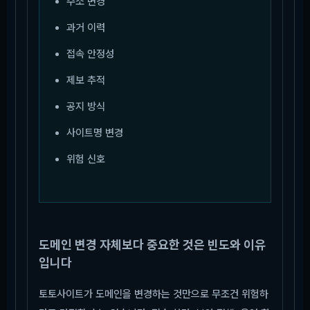
주소 변경
과거 이력
접속 안정성
제보 추적
공지 방식
사이트명 변경
위험 신호
도메인 변경 자체보다 중요한 것은 빈도와 이유
입니다
토토사이트가 도메인을 변경하는 것만으로 무조건 위험하