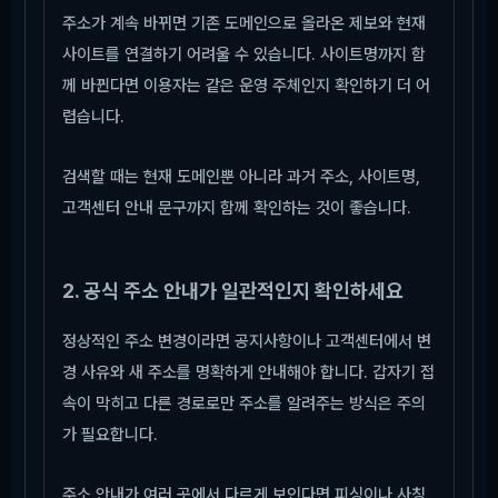
주소가 계속 바뀌면 기존 도메인으로 올라온 제보와 현재
사이트를 연결하기 어려울 수 있습니다. 사이트명까지 함
께 바뀐다면 이용자는 같은 운영 주체인지 확인하기 더 어
렵습니다.
검색할 때는 현재 도메인뿐 아니라 과거 주소, 사이트명,
고객센터 안내 문구까지 함께 확인하는 것이 좋습니다.
2. 공식 주소 안내가 일관적인지 확인하세요
정상적인 주소 변경이라면 공지사항이나 고객센터에서 변
경 사유와 새 주소를 명확하게 안내해야 합니다. 갑자기 접
속이 막히고 다른 경로로만 주소를 알려주는 방식은 주의
가 필요합니다.
주소 안내가 여러 곳에서 다르게 보인다면 피싱이나 사칭