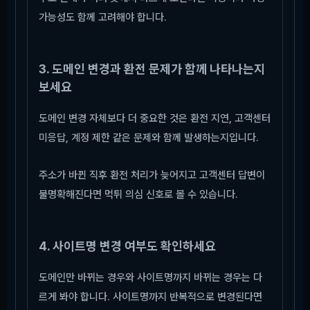
가능성도 함께 고려해야 합니다.
3. 도메인 변경과 환전 문제가 함께 나타나는지
보세요
도메인 변경 자체보다 더 중요한 것은 환전 지연, 고객센터
미응답, 계정 제한 같은 문제와 함께 발생하는지입니다.
주소가 바뀐 직후 환전 처리가 늦어지고 고객센터 답변이
불명확해진다면 먹튀 의심 신호로 볼 수 있습니다.
4. 사이트명 변경 여부도 확인하세요
도메인만 바뀌는 경우와 사이트명까지 바뀌는 경우는 다
르게 봐야 합니다. 사이트명까지 반복적으로 변경된다면