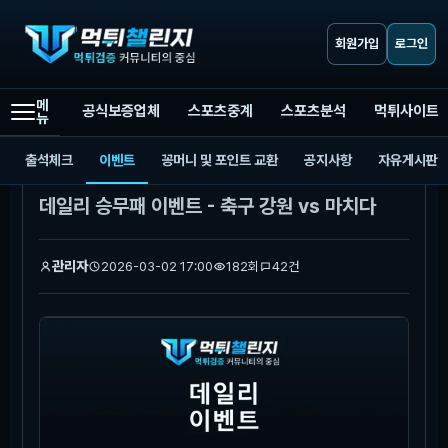
회원가입
로그인
메
공식보증업체
스포츠중계
스포츠분석
먹튀사이트
뉴
먹튀챌린지
이벤트
데일리 승무패 이벤트 - 축구 강원 vs 마치다
출석체크
이벤트
꽁머니 및 포인트 교환
공지사항
자유게시판
본문
데일리 승무패 이벤트 - 축구 강원 vs 마치다
관리자
2026-03-02 17:00
182회
42건