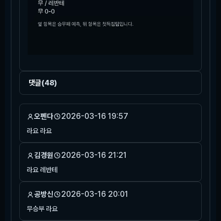
댓글
(48)
2026-03-16 19:57
오펜다
라요 라요
2026-03-16 21:21
김경원
라요 레반테
2026-03-16 20:01
공방신
무승부 라요