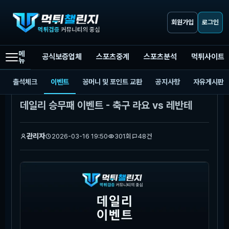
회원가입
로그인
메
공식보증업체
스포츠중계
스포츠분석
먹튀사이트
뉴
먹튀챌린지
이벤트
데일리 승무패 이벤트 - 축구 라요 vs 레반테
출석체크
이벤트
꽁머니 및 포인트 교환
공지사항
자유게시판
본문
데일리 승무패 이벤트 - 축구 라요 vs 레반테
관리자
2026-03-16 19:50
301회
48건