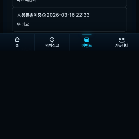
2026-03-16 22:33
용돈벌이중
무 라요
2026-03-16 22:41
석우솜
홈
먹튀신고
이벤트
커뮤니티
무 레반테
2026-03-16 23:03
킬리알리
라요 라요
2026-03-16 23:07
탕파파
무 레반테
2026-03-16 23:47
흑우없제
무 라요