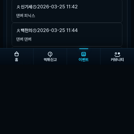
2026-03-25 11:42
신기세
덴버 피닉스
2026-03-25 11:44
백천의
덴버 덴버
2026-03-25 11:46
안토넬리
홈
먹튀신고
이벤트
커뮤니티
덴버 덴버
2026-03-25 11:53
코빈스타
피닉스 피닉스
2026-03-25 11:33
임모탈
덴버 피닉스
2026-03-25 11:55
석성부
덴버 덴버