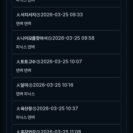
피닉스 덴버
2026-03-25 09:33
서지서지
덴버 덴버
2026-03-25 09:58
니이모를찾아서
피닉스 덴버
2026-03-25 10:07
토토고수
덴버 덴버
2026-03-25 10:16
알미
덴버 피닉스
2026-03-25 10:37
육산정
피닉스 덴버
2026-03-25 11:08
후강안강