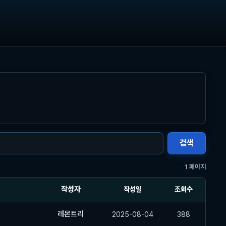
검색
1 페이지
작성자
작성일
조회수
레몬트리
2025-08-04
388