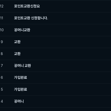
포인트교환신청요
12
포인트교환 신청합니다.
11
꽁머니교환
10
교환
9
교환
8
꽁머니 교환
7
가입완료
6
가입완료
5
꽁머니
4