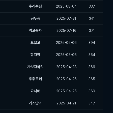
수리수링
2025-08-04
337
공두공
2025-07-31
341
먹고죽자
2025-07-16
371
오달고
2025-05-06
394
함자영
2025-05-06
354
가보자하잇
2025-04-28
366
추추트레
2025-04-26
365
요나어
2025-04-25
369
가즈앗아
2025-04-21
347