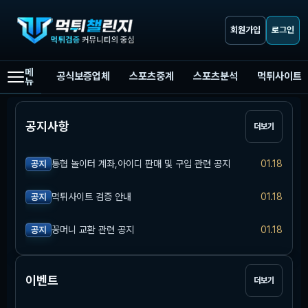
회원가입
로그인
메
공식보증업체
스포츠중계
스포츠분석
먹튀사이트
뉴
공지사항
더보기
통협 놀이터 계좌,아이디 판매 및 구입 관련 공지
01.18
공지
먹튀사이트 검증 안내
01.18
공지
꽁머니 교환 관련 공지
01.18
공지
이벤트
더보기