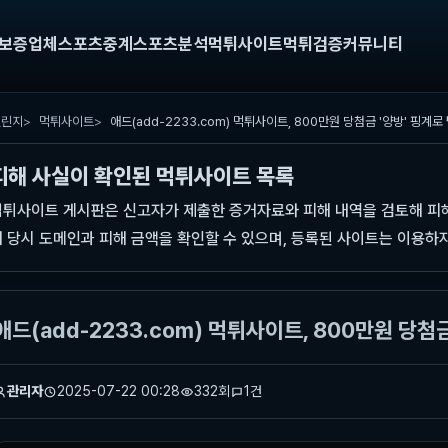
보증업체
스포츠중계
스포츠분석
먹튀사이트
먹튀검증
커뮤니티
챌린지
먹튀사이트
애드(add-2233.com) 먹튀사이트, 800만원 당첨금 '양방' 핑계로
피해 사실이 확인된 먹튀사이트 목록
먹튀사이트 게시판은 신고자가 제출한 증거자료와 피해 내역을 검토해 피해
해 당시 도메인과 피해 금액을 확인할 수 있으며, 등록된 사이트는 이용하
애드(add-2233.com) 먹튀사이트, 800만원 당첨금
관리자
2025-07-22 00:28
332회
1건