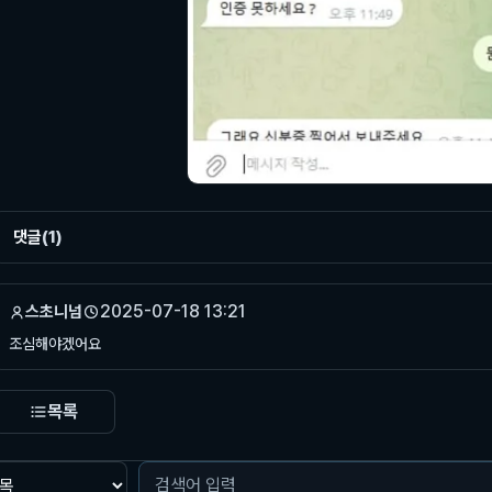
댓글
(1)
2025-07-18 13:21
스초니넘
조심해야겠어요
목록