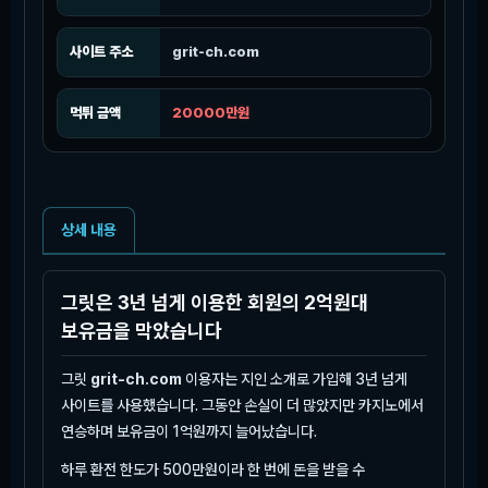
사이트 주소
grit-ch.com
먹튀 금액
20000만원
상
상세 내용
세
내
그릿은 3년 넘게 이용한 회원의 2억원대
용
보유금을 막았습니다
그릿
grit-ch.com
이용자는 지인 소개로 가입해 3년 넘게
사이트를 사용했습니다. 그동안 손실이 더 많았지만 카지노에서
연승하며 보유금이 1억원까지 늘어났습니다.
하루 환전 한도가 500만원이라 한 번에 돈을 받을 수