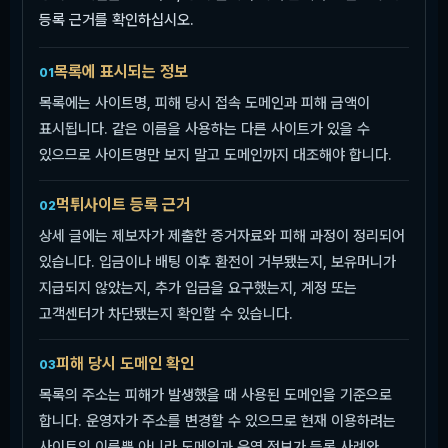
등록 근거를 확인하십시오.
목록에 표시되는 정보
목록에는 사이트명, 피해 당시 접속 도메인과 피해 금액이
표시됩니다. 같은 이름을 사용하는 다른 사이트가 있을 수
있으므로 사이트명만 보지 말고 도메인까지 대조해야 합니다.
먹튀사이트 등록 근거
상세 글에는 제보자가 제출한 증거자료와 피해 과정이 정리되어
있습니다. 입금이나 배팅 이후 환전이 거부됐는지, 보유머니가
지급되지 않았는지, 추가 입금을 요구했는지, 계정 또는
고객센터가 차단됐는지 확인할 수 있습니다.
피해 당시 도메인 확인
목록의 주소는 피해가 발생했을 때 사용된 도메인을 기준으로
합니다. 운영자가 주소를 변경할 수 있으므로 현재 이용하려는
사이트의 이름뿐 아니라 도메인과 운영 정보가 등록 사례와