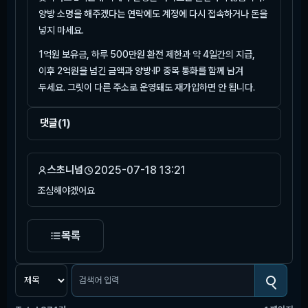
양방 소명을 해주겠다는 연락에도 계정에 다시 접속하거나 돈을
넣지 마세요.
1억원 보유금, 하루 500만원 환전 제한과 약 4일간의 지급,
이후 2억원을 넘긴 금액과 양방·IP 중복 통화를 함께 남겨
두세요. 그릿이 다른 주소로 운영돼도 재가입하면 안 됩니다.
댓글
(1)
2025-07-18 13:21
스초니넘
조심해야겠어요
목록