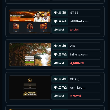
사이트 이름
ST88
사이트 주소
st88bet.com
먹튀 금액
81만원
사이트 이름
가을
사이트 주소
fall-vip.com
먹튀 금액
4,600만원
사이트 이름
에스(S)
사이트 주소
ss-11.com
먹튀 금액
279만원