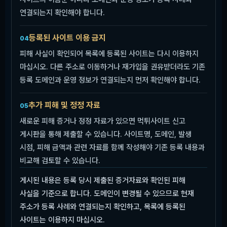
연결되는지 확인해야 합니다.
등록된 사이트 이용 금지
피해 사실이 확인되어 목록에 등록된 사이트는 다시 이용하지
마십시오. 다른 주소로 이동하거나 재가입을 권유받더라도 기존
등록 도메인과 운영 정보가 연결되는지 먼저 확인해야 합니다.
추가 피해 및 정정 자료
새로운 피해 증거나 정정 자료가 있으면 먹튀사이트 신고
게시판을 통해 제출할 수 있습니다. 사이트명, 도메인, 발생
시점, 피해 금액과 관련 자료를 함께 작성해야 기존 등록 내용과
비교해 검토할 수 있습니다.
게시된 내용은 등록 당시 제출된 증거자료와 확인된 피해
사실을 기준으로 합니다. 도메인이 변경될 수 있으므로 현재
주소가 등록 사례와 연결되는지 확인하고, 목록에 등록된
사이트는 이용하지 마십시오.