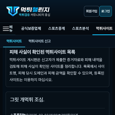
회원가입
로그인
메
공식보증업체
스포츠중계
스포츠분석
먹튀사이트
뉴
먹튀챌린지
먹튀사이트
그릿 개먹튀 조심.
먹튀사이트
먹튀사이트 신고
피해 사실이 확인된 먹튀사이트 목록
먹튀사이트 게시판은 신고자가 제출한 증거자료와 피해 내역을
검토해 피해 사실이 확인된 사이트를 정리합니다. 목록에서 사이
트명, 피해 당시 도메인과 피해 금액을 확인할 수 있으며, 등록된
사이트는 이용하지 마십시오.
그릿 개먹튀 조심.