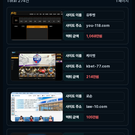
Total 274건
1 페이지
사이트 이름
유투벳
사이트 주소
you-118.com
먹튀 금액
1,068만원
사이트 이름
케이벳
사이트 주소
kbet-77.com
먹튀 금액
214만원
사이트 이름
로손
사이트 주소
law-10.com
먹튀 금액
105만원