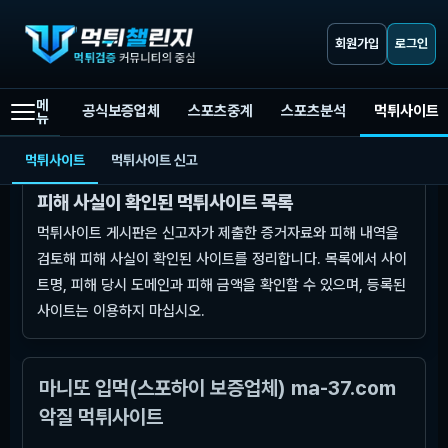
회원가입
로그인
메
공식보증업체
스포츠중계
스포츠분석
먹튀사이트
뉴
먹튀챌린지
먹튀사이트
마니또 입먹(스포하이 보증업체) ma-37.com 악질 먹튀사이트
먹튀사이트
먹튀사이트 신고
피해 사실이 확인된 먹튀사이트 목록
먹튀사이트 게시판은 신고자가 제출한 증거자료와 피해 내역을
검토해 피해 사실이 확인된 사이트를 정리합니다. 목록에서 사이
트명, 피해 당시 도메인과 피해 금액을 확인할 수 있으며, 등록된
사이트는 이용하지 마십시오.
마니또 입먹(스포하이 보증업체) ma-37.com
악질 먹튀사이트