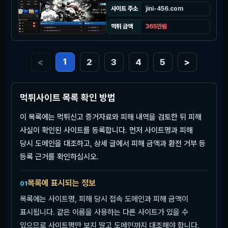
사이트 주소
jini-456.com
먹튀 금액
365만원
<
1
2
3
4
5
>
먹튀사이트 목록 확인 방법
이 목록에는 먹튀신고 증거자료와 피해 내역을 검토한 뒤 피해
사실이 확인된 사이트를 등록합니다. 먼저 사이트명과 피해
당시 도메인을 대조하고, 상세 글에서 피해 금액과 환전 거부 등
등록 근거를 확인하십시오.
목록에 표시되는 정보
목록에는 사이트명, 피해 당시 접속 도메인과 피해 금액이
표시됩니다. 같은 이름을 사용하는 다른 사이트가 있을 수
있으므로 사이트명만 보지 말고 도메인까지 대조해야 합니다.