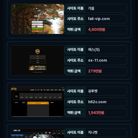
사이트 이름
가을
사이트 주소
fall-vip.com
먹튀 금액
4,600만원
사이트 이름
에스(S)
사이트 주소
ss-11.com
먹튀 금액
279만원
사이트 이름
유투뱃
사이트 주소
h62c.com
먹튀 금액
1,943만원
사이트 이름
지니벳