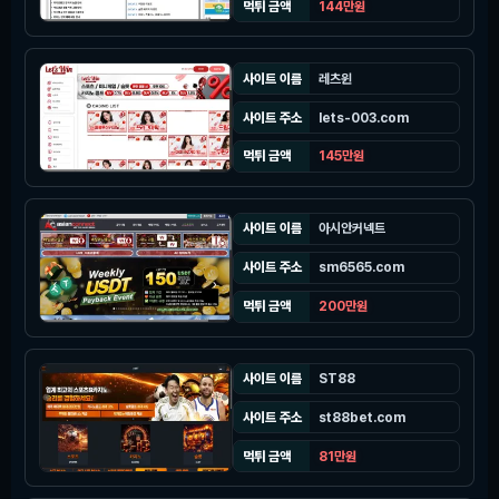
먹튀 금액
144만원
사이트 이름
레츠윈
사이트 주소
lets-003.com
먹튀 금액
145만원
사이트 이름
아시안커넥트
사이트 주소
sm6565.com
먹튀 금액
200만원
사이트 이름
ST88
사이트 주소
st88bet.com
먹튀 금액
81만원