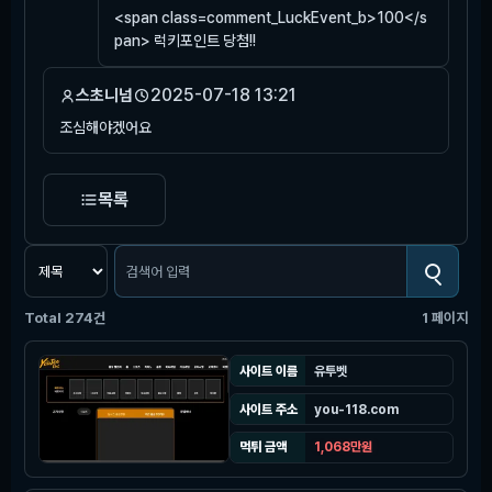
<span class=comment_LuckEvent_b>100</s
pan> 럭키포인트 당첨!!
2025-07-18 13:21
스초니넘
조심해야겠어요
목록
Total 274건
1 페이지
사이트 이름
유투벳
사이트 주소
you-118.com
먹튀 금액
1,068만원