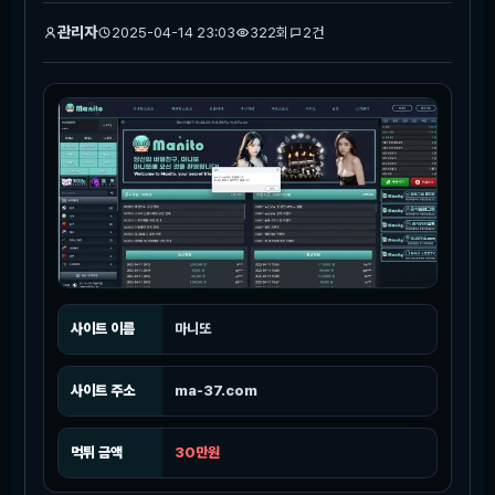
관리자
2025-04-14 23:03
322회
2건
사이트 이름
마니또
사이트 주소
ma-37.com
먹튀 금액
30만원