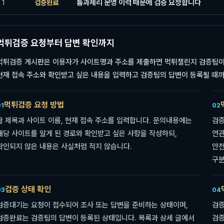
톰과제리 운영 이력 때문에 검증 요청합니다
1
검증완료
먹튀검증 요청부터 답변 확인까지
먹튀검증 게시판은 이용자가 사이트명과 주소를 제출하면 먹튀챌린지 검증팀이 
현재 접속 주소와 확인받고 싶은 내용을 입력하고 검증팀의 답변이 등록될 때까
먹튀검증 요청 방법
글 제목과 사이트 이름, 현재 접속 주소를 입력합니다. 문의내용에는
검증
해당 사이트를 알게 된 경로와 확인받고 싶은 사항을 작성하되,
연관
확인되지 않은 내용은 사실처럼 적지 않습니다.
안전
구분
검증 상태 확인
검증대기는 요청이 접수되어 조사 또는 답변을 준비하는 상태이며,
검증
검증완료는 검증팀의 답변이 등록된 상태입니다. 목록과 상세 글에서
검증