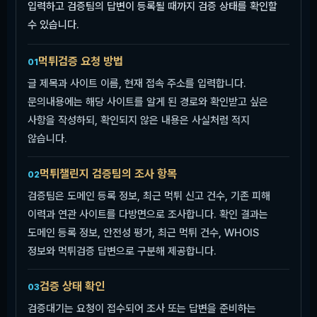
입력하고 검증팀의 답변이 등록될 때까지 검증 상태를 확인할
수 있습니다.
먹튀검증 요청 방법
글 제목과 사이트 이름, 현재 접속 주소를 입력합니다.
문의내용에는 해당 사이트를 알게 된 경로와 확인받고 싶은
사항을 작성하되, 확인되지 않은 내용은 사실처럼 적지
않습니다.
먹튀챌린지 검증팀의 조사 항목
검증팀은 도메인 등록 정보, 최근 먹튀 신고 건수, 기존 피해
이력과 연관 사이트를 다방면으로 조사합니다. 확인 결과는
도메인 등록 정보, 안전성 평가, 최근 먹튀 건수, WHOIS
정보와 먹튀검증 답변으로 구분해 제공합니다.
검증 상태 확인
검증대기는 요청이 접수되어 조사 또는 답변을 준비하는