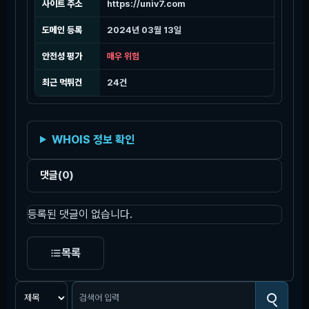
사이트 주소
https://univ7.com
도메인 등록
2024년 03월 13일
안전성 평가
매우 위험
최근 먹튀건
24건
WHOIS 정보 확인
댓글
(0)
등록된 댓글이 없습니다.
목록