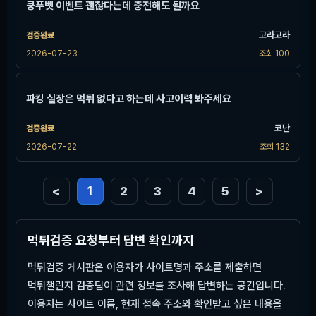
쿵푸벳 이벤트 괜찮다는데 충전해도 될까요
고라고라
검증완료
2026-07-23
100
파킹 실장은 먹튀 없다고 하는데 사고이력 봐주세요
코난
검증완료
2026-07-22
132
<
1
2
3
4
5
>
먹튀검증 요청부터 답변 확인까지
먹튀검증 게시판은 이용자가 사이트명과 주소를 제출하면
먹튀챌린지 검증팀이 관련 정보를 조사해 답변하는 공간입니다.
이용자는 사이트 이름, 현재 접속 주소와 확인받고 싶은 내용을