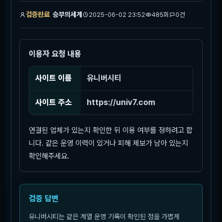
검증완료
승부의세계
2025-06-02 23:52
485회
0건
먹튀검증 요청 및 답변
이용자 요청 내용
사이트 이름
유니버시티
사이트 주소
https://univ7.com
연결된 업체가 있는지 확인한 뒤 이용 여부를 정하려고 합
니다. 같은 운영 이력이 있거나 피해 제보가 남아 있는지
확인해주세요.
검증 답변
유니버시티는 같은 계열 운영 기록이 확인된 점을 가볍게