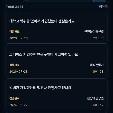
Total 239건
1 페이지
먹
제목
상태
작성일
조회수
작성자
대학교 먹튀글 없어서 가입했는데 괜찮은가요
튀
검
안전놀이터선별
검증완료
증
2026-07-28
186
요
청
과
그레이스 지인추천 받은곳인데 사고이력 있나요
토
베팅전략가
검증완료
토
2026-07-28
198
사
이
트
넘버원 가입했는데 먹튀나 환전사고 있나요
이
한방베팅장인
검증완료
용
2026-07-27
157
여