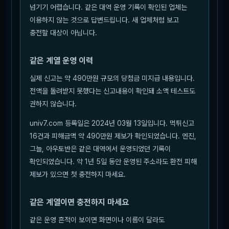
넘기기 어렵습니다. 같은 대역 운영 기록이 확인된 업체는
이용하지 않는 것으로 답변드립니다. 새 업체처럼 보고
충전할 대상이 아닙니다.
같은 계열 운영 이력
실제 신고는 약 490만원 규모의 당첨금 미지급 내용입니다.
전액을 돌려받지 못했다는 신고내용이 확인돼 소액 테스트도
권하지 않습니다.
univ7.com 등록일은 2024년 03월 13일입니다. 먹튀신고
16건과 피해금액 약 490만원 제보가 확인되었습니다. 엔진,
그늘, 아우토반은 같은 대역에서 운영되었던 기록이
확인되었습니다. 약 1년 5일 동안 운영된 주소라도 환전 피해
제보가 있으면 첫 충전하지 마세요.
같은 계열이면 충전하지 마세요
같은 운영 흔적이 보이면 화면이나 이름이 달라도