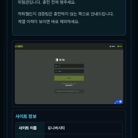
위험권입니다. 충전 전에 멈추세요.
먹튀챌린지 검증팀은 충전하지 않는 쪽으로 안내드립니다.
계열 이력이 보이면 바로 제외하세요.
사이트 정보
사이트 이름
유니버시티