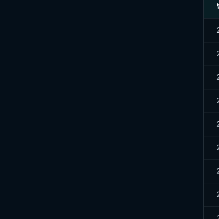
먹
튀
검
증
요
청
과
토
토
사
이
트
이
용
여
부