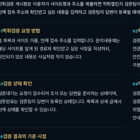
먹튀검증 게시판은 이용자가 사이트명과 주소를 제출하면 먹튀챌린지 검증팀이 
현재 접속 주소와 확인받고 싶은 내용을 입력하고 검증팀의 답변이 등록될 때까
먹튀검증 요청 방법
글 제목과 사이트 이름, 현재 접속 주소를 입력합니다. 문의내용에는
검증
해당 사이트를 알게 된 경로와 확인받고 싶은 사항을 작성하되,
연관
확인되지 않은 내용은 사실처럼 적지 않습니다.
안전
구분
검증 상태 확인
검증대기는 요청이 접수되어 조사 또는 답변을 준비하는 상태이며,
검증
검증완료는 검증팀의 답변이 등록된 상태입니다. 목록과 상세 글에서
검증
현재 상태를 확인할 수 있습니다.
위험
안내
검증 결과의 기준 시점