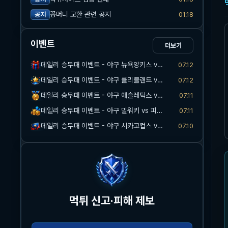
꽁머니 교환 관련 공지
01.18
공지
이벤트
더보기
데일리 승무패 이벤트 - 야구 뉴욕양키스 vs 워싱턴
07.12
데일리 승무패 이벤트 - 야구 클리블랜드 vs 마이애미
07.12
데일리 승무패 이벤트 - 야구 애슬레틱스 vs 시카고화이트삭스
07.11
데일리 승무패 이벤트 - 야구 밀워키 vs 피츠버그
07.11
데일리 승무패 이벤트 - 야구 시카고컵스 vs 신시내티
07.10
먹튀 신고·피해 제보