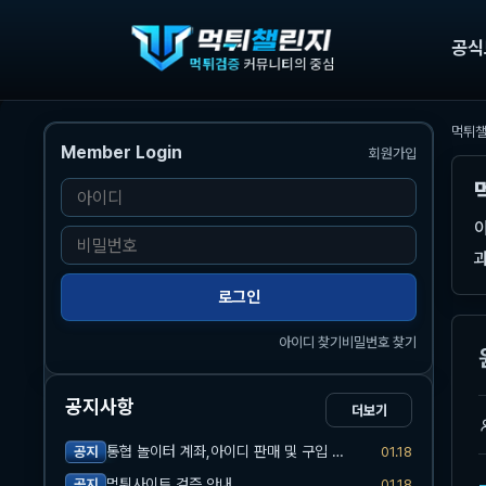
공식
먹튀
Member Login
회원가입
아
이
비
디
밀
번
로그인
호
아이디 찾기
비밀번호 찾기
공지사항
더보기
통협 놀이터 계좌,아이디 판매 및 구입 관련 공지
01.18
공지
먹튀사이트 검증 안내
01.18
공지