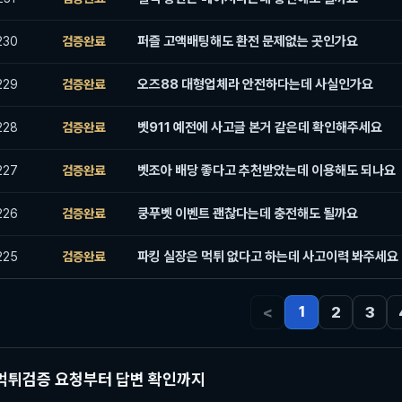
퍼즐 고액배팅해도 환전 문제없는 곳인가요
230
검증완료
오즈88 대형업체라 안전하다는데 사실인가요
229
검증완료
벳911 예전에 사고글 본거 같은데 확인해주세요
228
검증완료
벳조아 배당 좋다고 추천받았는데 이용해도 되나요
227
검증완료
쿵푸벳 이벤트 괜찮다는데 충전해도 될까요
226
검증완료
파킹 실장은 먹튀 없다고 하는데 사고이력 봐주세요
225
검증완료
<
1
2
3
먹튀검증 요청부터 답변 확인까지