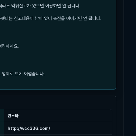
났더라도 먹튀신고가 있으면 이용하면 안 됩니다.
못했다는 신고내용이 남아 있어 충전을 이어가면 안 됩니다.
정리하세요.
된 업체로 보기 어렵습니다.
윈스타
http://wcc336.com/