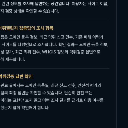
관련 정보를 조사해 답변하는 공간입니다. 이용자는 사이트 이름,
지 검증 상태를 확인할 수 있습니다.
먹튀챌린지 검증팀의 조사 항목
팀은 도메인 등록 정보, 최근 먹튀 신고 건수, 기존 피해 이력과
 사이트를 다방면으로 조사합니다. 확인 결과는 도메인 등록 정보,
성 평가, 최근 먹튀 건수, WHOIS 정보와 먹튀검증 답변으로
해 제공합니다.
먹튀검증 답변 확인
완료 글에서는 도메인 등록일, 최근 신고 건수, 안전성 평가와
팀의 최종 답변을 확인할 수 있습니다. 단순히 안전 또는
이라는 표현만 보지 말고 어떤 조사 결과를 근거로 이용 여부를
했는지 함께 확인해야 합니다.