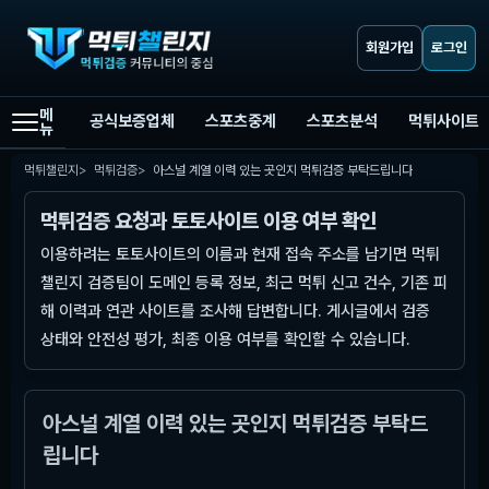
회원가입
로그인
메
공식보증업체
스포츠중계
스포츠분석
먹튀사이트
뉴
먹튀챌린지
먹튀검증
아스널 계열 이력 있는 곳인지 먹튀검증 부탁드립니다
먹튀검증 요청과 토토사이트 이용 여부 확인
이용하려는 토토사이트의 이름과 현재 접속 주소를 남기면 먹튀
챌린지 검증팀이 도메인 등록 정보, 최근 먹튀 신고 건수, 기존 피
해 이력과 연관 사이트를 조사해 답변합니다. 게시글에서 검증
상태와 안전성 평가, 최종 이용 여부를 확인할 수 있습니다.
아스널 계열 이력 있는 곳인지 먹튀검증 부탁드
립니다