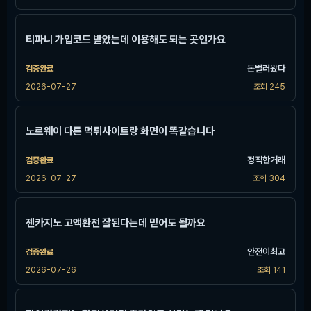
여
부
확
티파니 가입코드 받았는데 이용해도 되는 곳인가요
인
돈벌러왔다
검증완료
목
2026-07-27
245
록
노르웨이 다른 먹튀사이트랑 화면이 똑같습니다
정직한거래
검증완료
2026-07-27
304
젠카지노 고액환전 잘된다는데 믿어도 될까요
안전이최고
검증완료
2026-07-26
141