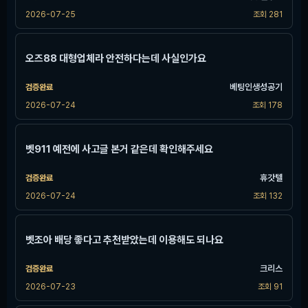
2026-07-25
281
오즈88 대형업체라 안전하다는데 사실인가요
베팅인생성공기
검증완료
2026-07-24
178
벳911 예전에 사고글 본거 같은데 확인해주세요
휴갓텔
검증완료
2026-07-24
132
벳조아 배당 좋다고 추천받았는데 이용해도 되나요
크리스
검증완료
2026-07-23
91