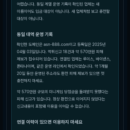
어렵습니다. 동일 계열 운영 기록이 확인된 업체는 새
이름이어도 입금 대상이 아닙니다. 새 업체처럼 보고 충전할
대상이 아닙니다.
동일 대역 운영 기록
확인한 도메인은 asn-888.com이고 등록일은 2025년
04월 03일입니다. 먹튀신고 18건과 약 570만원 피해
제보가 접수되어 있습니다. 연결된 업체는 루이스, 바이낸스,
폰타나이며, 같은 운영 라인에서 확인되었습니다. 약 1개월
20일 동안 운영된 주소라도 환전 피해 제보가 있으면 첫
충전하지 마세요.
약 570만원 규모의 미니게임 당첨금을 돌려받지 못했다는
피해 신고가 있습니다. 정상 환전으로 이어지지 않았다는
신고내용이 포함돼 이용을 이어갈 수 없습니다.
연결 이력이 있으면 이용하지 마세요