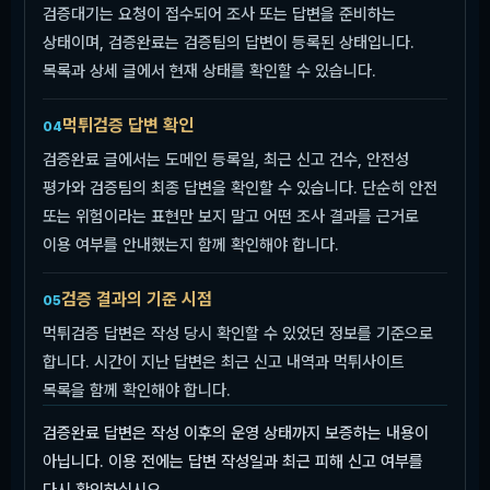
검증대기는 요청이 접수되어 조사 또는 답변을 준비하는
상태이며, 검증완료는 검증팀의 답변이 등록된 상태입니다.
목록과 상세 글에서 현재 상태를 확인할 수 있습니다.
먹튀검증 답변 확인
검증완료 글에서는 도메인 등록일, 최근 신고 건수, 안전성
평가와 검증팀의 최종 답변을 확인할 수 있습니다. 단순히 안전
또는 위험이라는 표현만 보지 말고 어떤 조사 결과를 근거로
이용 여부를 안내했는지 함께 확인해야 합니다.
검증 결과의 기준 시점
먹튀검증 답변은 작성 당시 확인할 수 있었던 정보를 기준으로
합니다. 시간이 지난 답변은 최근 신고 내역과 먹튀사이트
목록을 함께 확인해야 합니다.
검증완료 답변은 작성 이후의 운영 상태까지 보증하는 내용이
아닙니다. 이용 전에는 답변 작성일과 최근 피해 신고 여부를
다시 확인하십시오.