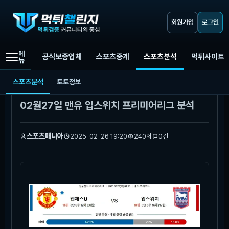
회원가입
로그인
메
공식보증업체
스포츠중계
스포츠분석
먹튀사이트
뉴
먹튀챌린지
스포츠분석
02월27일 맨유 입스위치 프리미어리그 분석
스포츠분석
토토정보
본문
02월27일 맨유 입스위치 프리미어리그 분석
스포츠매니아
2025-02-26 19:20
240회
0건