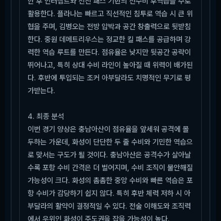
한 후 인터셉트와 전진 패스 기반의 선수비 후역습을 주로
활용한다. 플라나는 빠르고 직선적인 침투로 역습 시 큰 위
협을 주며, 김병오는 전방 압박과 공간 창출력으로 뒷받침
한다. 중원 데메트리우스는 정교한 킬 패스를 공급하며 강
력한 역습 루트를 만든다. 점유율은 낮지만 뒷공간 공략이
뛰어나고, 특히 상대 수비 라인이 높아질 때 위력이 배가된
다. 후반에 투입되는 조커 아부달라도 치명적인 무기로 평
가받는다.
4. 최종 분석
이번 경기 양상은 충남아산이 점유율을 앞세워 공격에 몰
두하는 가운데, 화성이 단단한 두 줄 수비와 기민한 역습으
로 맞서는 구도가 될 것이다. 충남아산은 공격수가 살아날
수록 포항 수비 간격은 더 벌어지며, 수비 조직이 불안해질
가능성이 크다. 화성의 촘촘한 중앙 수비와 빠른 역습은 포
항 수비가 감당하기 쉽지 않다. 특히 후반 체력 저하 시 아
부달라의 활약이 결정적일 수 있다. 전술 이해도와 조직력
에서 우위인 화성이 주도권을 잡을 가능성이 높다.