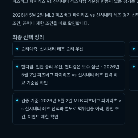
피츠버그 파이리츠 vs 신시내티 레즈처럼 기준점 변동이 있는 경기는 
2026년 5월 2일 MLB 피츠버그 파이리츠 vs 신시내티 레즈 경기
조건, 꽁머니 제한 조건을 따로 확인합니다.
최종 선택 정리
승리예측: 신시내티 레즈 승리 우선
핸디캡: 일반 승리 우선, 핸디캡은 보수 접근 - 2026년
5월 2일 피츠버그 파이리츠 vs 신시내티 레즈 전력 비
교 기준점 확인
검증 기준: 2026년 5월 2일 MLB 피츠버그 파이리츠 v
s 신시내티 레즈 선택과 별도로 먹튀검증 이력, 환전 조
건, 이벤트 제한 확인