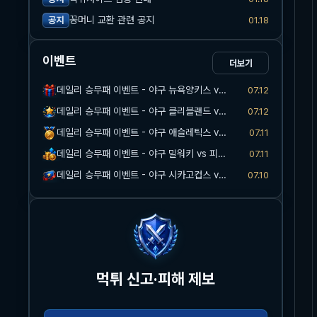
꽁머니 교환 관련 공지
01.18
공지
이벤트
더보기
데일리 승무패 이벤트 - 야구 뉴욕양키스 vs 워싱턴
07.12
데일리 승무패 이벤트 - 야구 클리블랜드 vs 마이애미
07.12
데일리 승무패 이벤트 - 야구 애슬레틱스 vs 시카고화이트삭스
07.11
데일리 승무패 이벤트 - 야구 밀워키 vs 피츠버그
07.11
데일리 승무패 이벤트 - 야구 시카고컵스 vs 신시내티
07.10
먹튀 신고·피해 제보