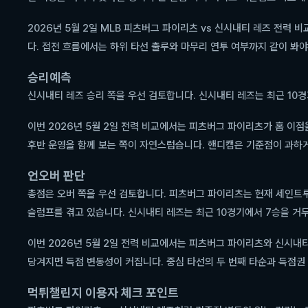
2026년 5월 2일 MLB 피츠버그 파이리츠 vs 신시내티 레즈 전력
다. 접전 흐름에서는 하위 타선 출루와 마무리 연투 여부까지 같이 봐야
승리예측
신시내티 레즈 승리 쪽을 우선 검토합니다. 신시내티 레즈는 최근 10
이번 2026년 5월 2일 전력 비교에서는 피츠버그 파이리츠가 홈 이
후반 운영을 함께 보는 쪽이 자연스럽습니다. 핸디캡은 기준점이 과하
언오버 판단
총점은 오버 쪽을 우선 검토합니다. 피츠버그 파이리츠는 현재 세인트
슬럼프를 겪고 있습니다. 신시내티 레즈는 최근 10경기에서 7승을 거
이번 2026년 5월 2일 전력 비교에서는 피츠버그 파이리츠와 신시내티
당겨지면 득점 변동성이 커집니다. 중심 타선의 두 번째 타순과 득점권
먹튀챌린지 이용자 체크 포인트